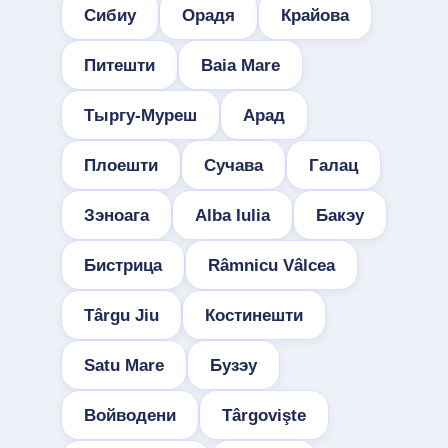
Сибиу
Орадя
Крайова
Питешти
Baia Mare
Тыргу-Муреш
Арад
Плоешти
Сучава
Галац
Зэноага
Alba Iulia
Бакэу
Бистрица
Râmnicu Vâlcea
Târgu Jiu
Костинешти
Satu Mare
Бузэу
Войводени
Târgovişte