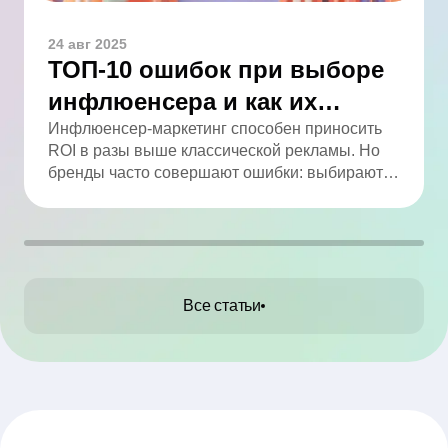
24 авг 2025
ТОП-10 ошибок при выборе
инфлюенсера и как их
избежать
Инфлюенсер-маркетинг способен приносить
ROI в разы выше классической рекламы. Но
бренды часто совершают ошибки: выбирают
по числу подписчиков, игнорируют
вовлечённость, не проверяют аудиторию и
работают без договора. В статье мы собрали
ТОП-10 промахов и практические советы, как
их избежать.
Все статьи