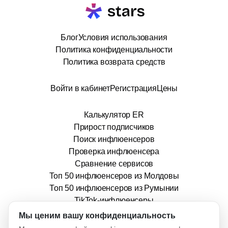
Блог
Условия использования
Политика конфиденциальности
Политика возврата средств
Войти в кабинет
Регистрация
Цены
Калькулятор ER
Прирост подписчиков
Поиск инфлюенсеров
Проверка инфлюенсера
Сравнение сервисов
Топ 50 инфлюенсеров из Молдовы
Топ 50 инфлюенсеров из Румынии
TikTok-инфлюенсеры
info@stars.md
Мы ценим вашу конфиденциальность