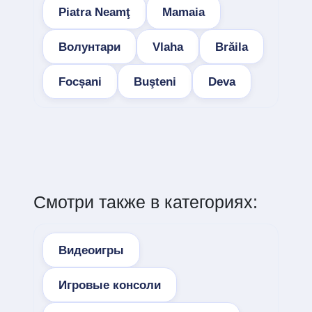
Piatra Neamţ
Mamaia
Волунтари
Vlaha
Brăila
Focșani
Buşteni
Deva
Смотри также в категориях:
Видеоигры
Игровые консоли