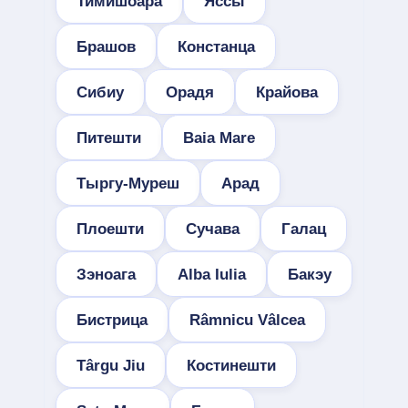
Тимишоара
Яссы
Брашов
Констанца
Сибиу
Орадя
Крайова
Питешти
Baia Mare
Тыргу-Муреш
Арад
Плоешти
Сучава
Галац
Зэноага
Alba Iulia
Бакэу
Бистрица
Râmnicu Vâlcea
Târgu Jiu
Костинешти