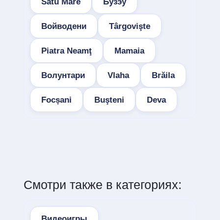
Satu Mare
Бузэу
Войводени
Târgovişte
Piatra Neamţ
Mamaia
Волунтари
Vlaha
Brăila
Focșani
Buşteni
Deva
Смотри также в категориях:
Видеоигры