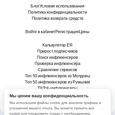
Блог
Условия использования
Политика конфиденциальности
Политика возврата средств
Войти в кабинет
Регистрация
Цены
Калькулятор ER
Прирост подписчиков
Поиск инфлюенсеров
Проверка инфлюенсера
Сравнение сервисов
Топ 50 инфлюенсеров из Молдовы
Топ 50 инфлюенсеров из Румынии
TikTok-инфлюенсеры
info@stars.md
Мы ценим вашу конфиденциальность
Мы используем файлы cookie для анализа трафика и
улучшения вашего опыта. Вы можете принять все
cookie или продолжить только с необходимыми.