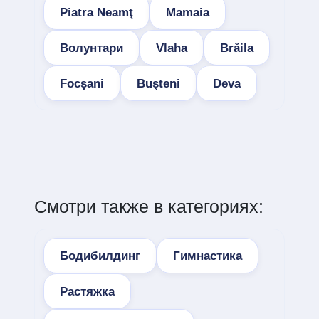
Piatra Neamţ
Mamaia
Волунтари
Vlaha
Brăila
Focșani
Buşteni
Deva
Смотри также в категориях:
Бодибилдинг
Гимнастика
Растяжка