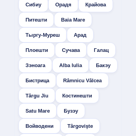
Сибиу
Орадя
Крайова
Питешти
Baia Mare
Тыргу-Муреш
Арад
Плоешти
Сучава
Галац
Зэноага
Alba Iulia
Бакэу
Бистрица
Râmnicu Vâlcea
Târgu Jiu
Костинешти
Satu Mare
Бузэу
Войводени
Târgovişte