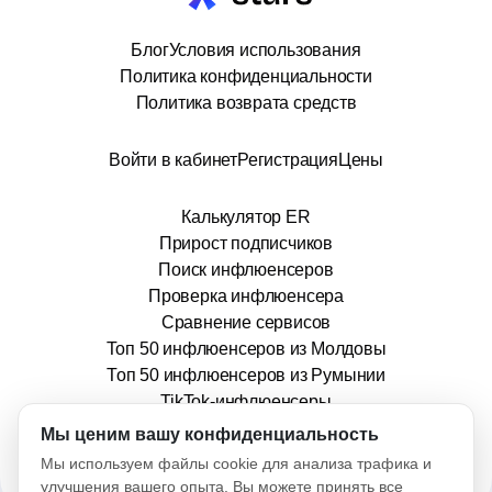
Блог
Условия использования
Политика конфиденциальности
Политика возврата средств
Войти в кабинет
Регистрация
Цены
Калькулятор ER
Прирост подписчиков
Поиск инфлюенсеров
Проверка инфлюенсера
Сравнение сервисов
Топ 50 инфлюенсеров из Молдовы
Топ 50 инфлюенсеров из Румынии
TikTok-инфлюенсеры
info@stars.md
Мы ценим вашу конфиденциальность
Мы используем файлы cookie для анализа трафика и
улучшения вашего опыта. Вы можете принять все