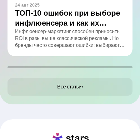
24 авг 2025
ТОП-10 ошибок при выборе
инфлюенсера и как их
избежать
Инфлюенсер-маркетинг способен приносить
ROI в разы выше классической рекламы. Но
бренды часто совершают ошибки: выбирают
по числу подписчиков, игнорируют
вовлечённость, не проверяют аудиторию и
работают без договора. В статье мы собрали
ТОП-10 промахов и практические советы, как
их избежать.
Все статьи