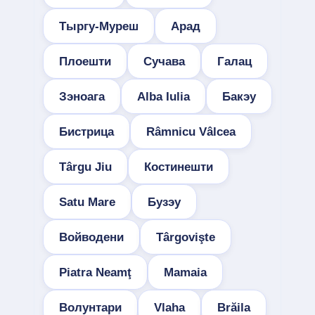
Тыргу-Муреш
Арад
Плоешти
Сучава
Галац
Зэноага
Alba Iulia
Бакэу
Бистрица
Râmnicu Vâlcea
Târgu Jiu
Костинешти
Satu Mare
Бузэу
Войводени
Târgovişte
Piatra Neamţ
Mamaia
Волунтари
Vlaha
Brăila