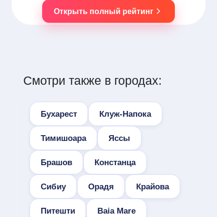
Открыть полный рейтинг
Смотри также в городах:
Бухарест
Клуж-Напока
Тимишоара
Яссы
Брашов
Констанца
Сибиу
Орадя
Крайова
Питешти
Baia Mare