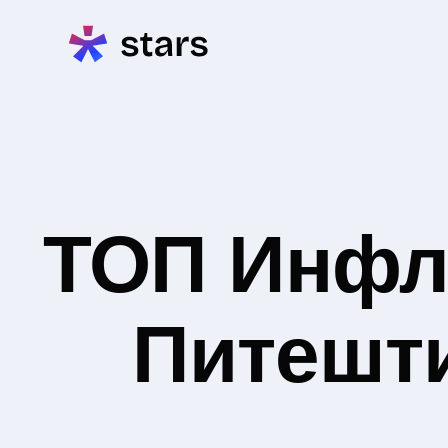
ТОП Инфл
Питешти