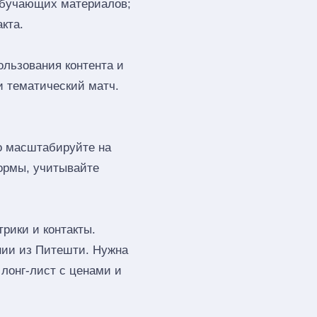
обучающих материалов;
кта.
ользования контента и
и тематический матч.
го масштабируйте на
ормы, учитывайте
рики и контакты.
нии из Питешти. Нужна
лонг‑лист с ценами и