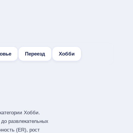
овье
Переезд
Хобби
категории Хобби.
в до развлекательных
ность (ER), рост