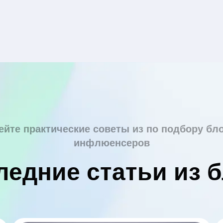
ейте практические советы из по подбору бло
инфлюенсеров
ледние статьи из б