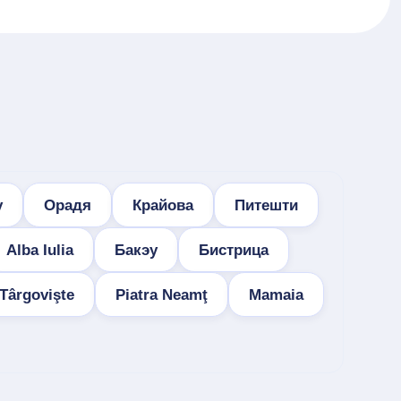
у
Орадя
Крайова
Питешти
Alba Iulia
Бакэу
Бистрица
Târgovişte
Piatra Neamţ
Mamaia