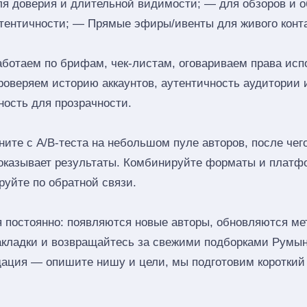
ля доверия и длительной видимости; — для обзоров и 
тентичности; — Прямые эфиры/ивенты для живого конта
аботаем по брифам, чек‑листам, оговариваем права исп
роверяем историю аккаунтов, аутентичность аудитории 
ность для прозрачности.
ите с A/B‑теста на небольшом пуле авторов, после че
показывает результаты. Комбинируйте форматы и платф
руйте по обратной связи.
 постоянно: появляются новые авторы, обновляются мет
закладки и возвращайтесь за свежими подборками Румы
ация — опишите нишу и цели, мы подготовим короткий 