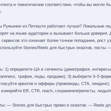
онтента и тематическое соответствие, чтобы вы могли б
.
ы Румынии из Питешти работают лучше? Локальные ли
оворят на языке аудитории и вызывают больше доверия. 
 сервисов это означает более точное попадание, рост у
пользуйте Stories/Reels для быстрых охватов, посты —
ь: 1) определите ЦА и сегменты (демография, интересы,
reness, трафик, лиды, продажи); 3) выберите 3–5 формат
согласуйте креатив и офферы (промокоды, CTA, лендинг);
) измеряйте ER, CTR, reach, сохранения/репосты, лиды/
: — Stories для быстрых промо и охватов; — Reels дл