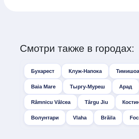
Смотри также в городах:
Бухарест
Клуж-Напока
Тимишоа
Baia Mare
Тыргу-Муреш
Арад
Râmnicu Vâlcea
Târgu Jiu
Кости
Волунтари
Vlaha
Brăila
Foc