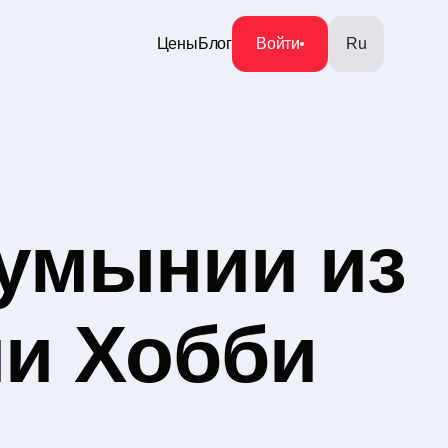
Цены
Блог
Войти
Ru
умынии из
ии Хобби