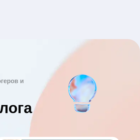
геров и
лога