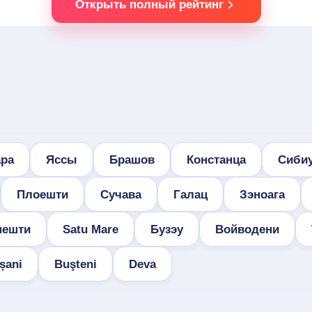
Открыть полный рейтинг
ра
Яссы
Брашов
Констанца
Сиби
Плоешти
Сучава
Галац
Зэноага
нешти
Satu Mare
Бузэу
Войводени
șani
Buşteni
Deva