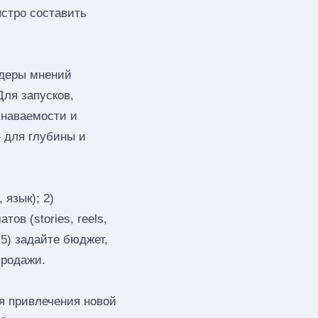
ыстро составить
деры мнений
Для запусков,
знаваемости и
 для глубины и
 язык); 2)
ов (stories, reels,
 5) задайте бюджет,
продажи.
я привлечения новой