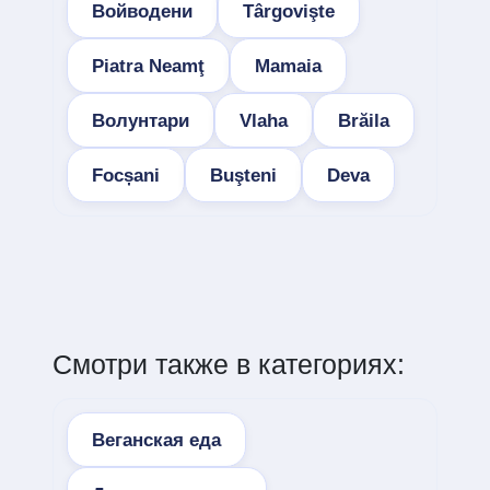
Войводени
Târgovişte
Piatra Neamţ
Mamaia
Волунтари
Vlaha
Brăila
Focșani
Buşteni
Deva
Смотри также в категориях:
Веганская еда