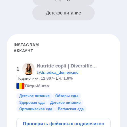
Детское питание
INSTAGRAM
АККАУНТ
Nutriție copii | Diversificare | Gastroenterologie pediatrică
1
@dr.rodica_demenciuc
Подписчики:
12,807
• ER:
1.6%
Târgu-Mureş
Детское питание
Обзоры еды
Здоровая еда
Детское питание
Органическая еда
Веганская еда
Проверить фейковых подписчиков