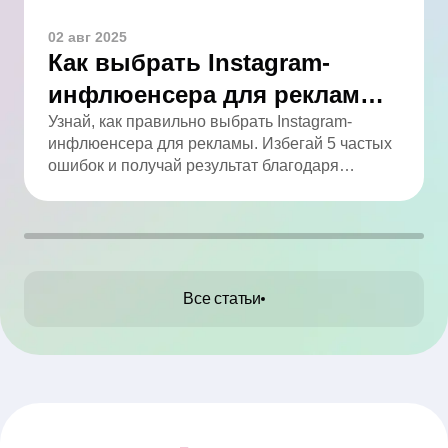
02 авг 2025
Как выбрать Instagram-
инфлюенсера для рекламы:
5 ошибок, которых легко
Узнай, как правильно выбрать Instagram-
инфлюенсера для рекламы. Избегай 5 частых
избежать
ошибок и получай результат благодаря
аналитике.
Все статьи