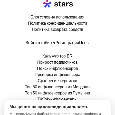
Блог
Условия использования
Политика конфиденциальности
Политика возврата средств
Войти в кабинет
Регистрация
Цены
Калькулятор ER
Прирост подписчиков
Поиск инфлюенсеров
Проверка инфлюенсера
Сравнение сервисов
Топ 50 инфлюенсеров из Молдовы
Топ 50 инфлюенсеров из Румынии
TikTok-инфлюенсеры
info@stars.md
Мы ценим вашу конфиденциальность
Мы используем файлы cookie для анализа трафика и