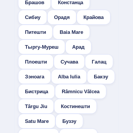
Брашов
Констанца
Сибиу
Орадя
Крайова
Питешти
Baia Mare
Тыргу-Муреш
Арад
Плоешти
Сучава
Галац
Зэноага
Alba Iulia
Бакэу
Бистрица
Râmnicu Vâlcea
Târgu Jiu
Костинешти
Satu Mare
Бузэу