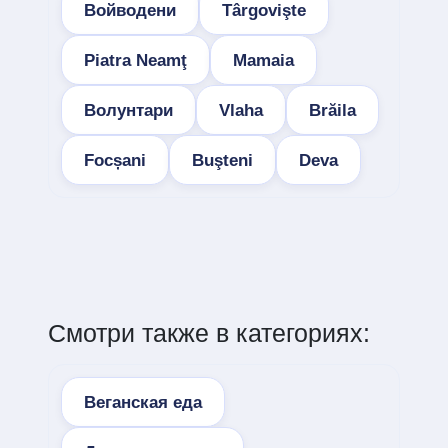
Войводени
Târgovişte
Piatra Neamţ
Mamaia
Волунтари
Vlaha
Brăila
Focșani
Buşteni
Deva
Смотри также в категориях:
Веганская еда