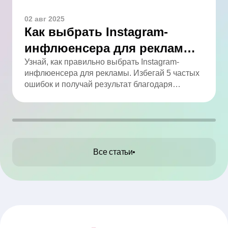
02 авг 2025
Как выбрать Instagram-
инфлюенсера для рекламы:
5 ошибок, которых легко
Узнай, как правильно выбрать Instagram-
инфлюенсера для рекламы. Избегай 5 частых
избежать
ошибок и получай результат благодаря
аналитике.
Все статьи