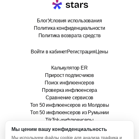
Блог
Условия использования
Политика конфиденциальности
Политика возврата средств
Войти в кабинет
Регистрация
Цены
Калькулятор ER
Прирост подписчиков
Поиск инфлюенсеров
Проверка инфлюенсера
Сравнение сервисов
Топ 50 инфлюенсеров из Молдовы
Топ 50 инфлюенсеров из Румынии
TikTok-инфлюенсеры
info@stars.md
Мы ценим вашу конфиденциальность
Мы используем файлы cookie для анализа трафика и