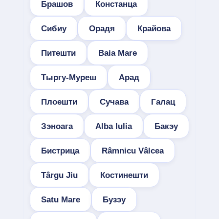
Брашов
Констанца
Сибиу
Орадя
Крайова
Питешти
Baia Mare
Тыргу-Муреш
Арад
Плоешти
Сучава
Галац
Зэноага
Alba Iulia
Бакэу
Бистрица
Râmnicu Vâlcea
Târgu Jiu
Костинешти
Satu Mare
Бузэу