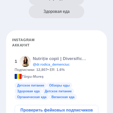
Здоровая еда
INSTAGRAM
АККАУНТ
Nutriție copii | Diversificare | Gastroenterologie pediatrică
1
@dr.rodica_demenciuc
Подписчики:
12,807
• ER:
1.6%
Târgu-Mureş
Детское питание
Обзоры еды
Здоровая еда
Детское питание
Органическая еда
Веганская еда
Проверить фейковых подписчиков