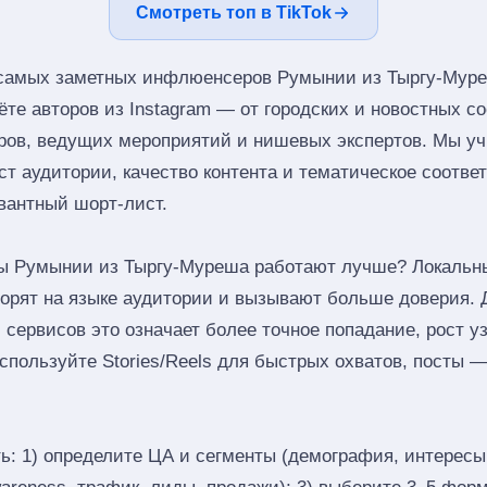
Смотреть топ в TikTok
 самых заметных инфлюенсеров Румынии из Тыргу-Муреш
ёте авторов из Instagram — от городских и новостных с
еров, ведущих мероприятий и нишевых экспертов. Мы у
ст аудитории, качество контента и тематическое соотве
вантный шорт‑лист.
ы Румынии из Тыргу-Муреша работают лучше? Локальн
оворят на языке аудитории и вызывают больше доверия. 
 сервисов это означает более точное попадание, рост у
пользуйте Stories/Reels для быстрых охватов, посты —
ь: 1) определите ЦА и сегменты (демография, интересы,