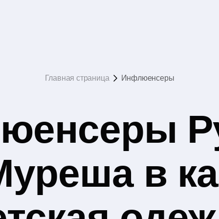
Главная страница
Инфлюенсеры
юенсеры Р
Муреша в ка
етская одеж