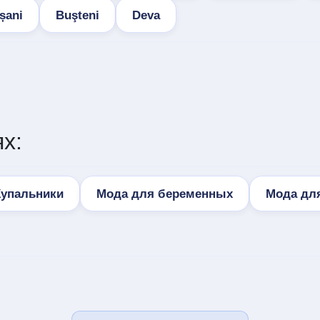
șani
Buşteni
Deva
х:
Купальники
Мода для беременных
Мода дл