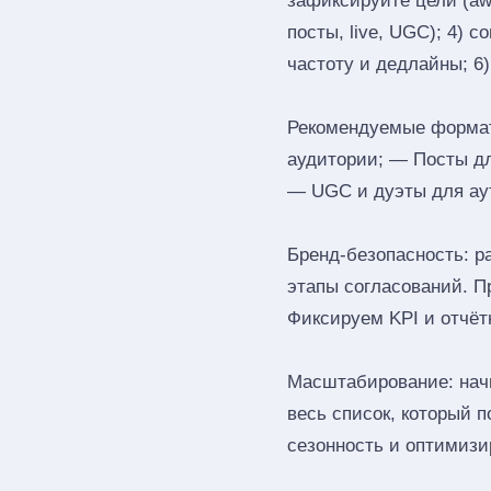
зафиксируйте цели (awa
посты, live, UGC); 4) 
частоту и дедлайны; 6
Рекомендуемые форматы
аудитории; — Посты д
— UGC и дуэты для ау
Бренд‑безопасность: р
этапы согласований. П
Фиксируем KPI и отчёт
Масштабирование: начн
весь список, который 
сезонность и оптимизи