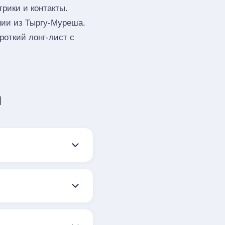
рики и контакты.
нии из Тыргу-Муреша.
откий лонг‑лист с
ы