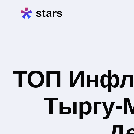
ТОП Инфл
Тыргу-
Д