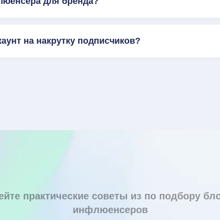
люенсера для бренда?
каунт на накрутку подписчиков?
ейте практические советы из по подбору бло
инфлюенсеров