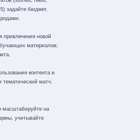
ов (stories, reels,
 5) задайте бюджет,
продажи.
я привлечения новой
обучающих материалов;
кта.
ользования контента и
и тематический матч.
го масштабируйте на
ормы, учитывайте