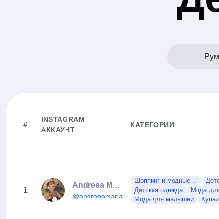
Рум
INSTAGRAM
#
КАТЕГОРИИ
АККАУНТ
Шоппинг и модные ...
Дет
Andreea Maria Mare
1
Детская одежда
Мода дл
@andreeamaria.ro
Мода для малышей
Купал