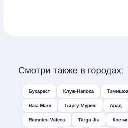
Смотри также в городах:
Бухарест
Клуж-Напока
Тимишоа
Baia Mare
Тыргу-Муреш
Арад
Râmnicu Vâlcea
Târgu Jiu
Кости