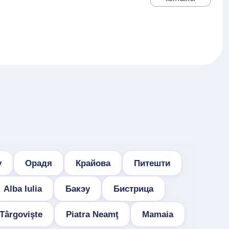
у
Орадя
Крайова
Питешти
Alba Iulia
Бакэу
Бистрица
Târgovişte
Piatra Neamţ
Mamaia