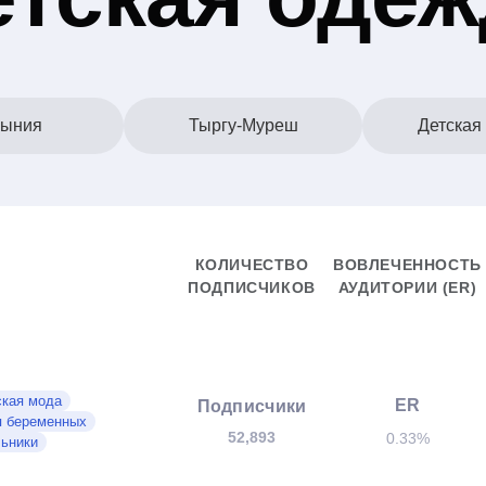
ыния
Тыргу-Муреш
Детская
КОЛИЧЕСТВО
ВОВЛЕЧЕННОСТЬ
ПОДПИСЧИКОВ
АУДИТОРИИ (ER)
ская мода
ER
Подписчики
я беременных
52,893
0.33%
ьники