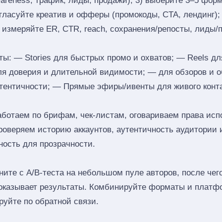
reness, трафик, лиды, продажи); 3) выберите 3–5 формат
согласуйте креатив и офферы (промокоды, CTA, лендинг);
) измеряйте ER, CTR, reach, сохранения/репосты, лиды/
: — Stories для быстрых промо и охватов; — Reels дл
ля доверия и длительной видимости; — для обзоров и 
тентичности; — Прямые эфиры/ивенты для живого конта
аботаем по брифам, чек‑листам, оговариваем права исп
роверяем историю аккаунтов, аутентичность аудитории 
ность для прозрачности.
ите с A/B‑теста на небольшом пуле авторов, после че
показывает результаты. Комбинируйте форматы и платф
руйте по обратной связи.