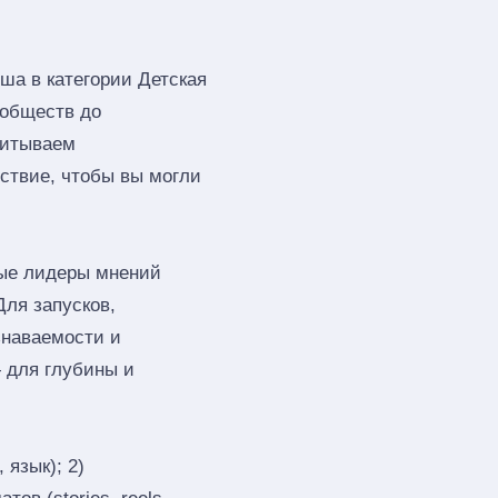
а в категории Детская
ообществ до
читываем
тствие, чтобы вы могли
ые лидеры мнений
Для запусков,
знаваемости и
 для глубины и
 язык); 2)