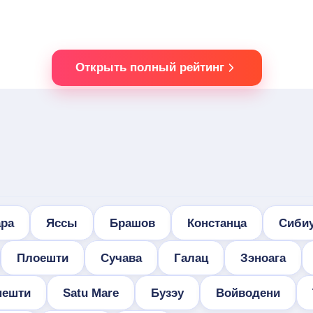
Открыть полный рейтинг
ра
Яссы
Брашов
Констанца
Сиби
Плоешти
Сучава
Галац
Зэноага
нешти
Satu Mare
Бузэу
Войводени