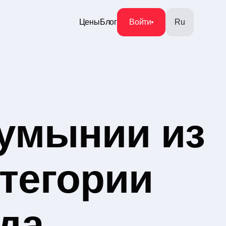
Цены
Блог
Войти
Ru
умынии из
тегории
да