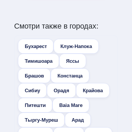
Смотри также в городах:
Бухарест
Клуж-Напока
Тимишоара
Яссы
Брашов
Констанца
Сибиу
Орадя
Крайова
Питешти
Baia Mare
Тыргу-Муреш
Арад