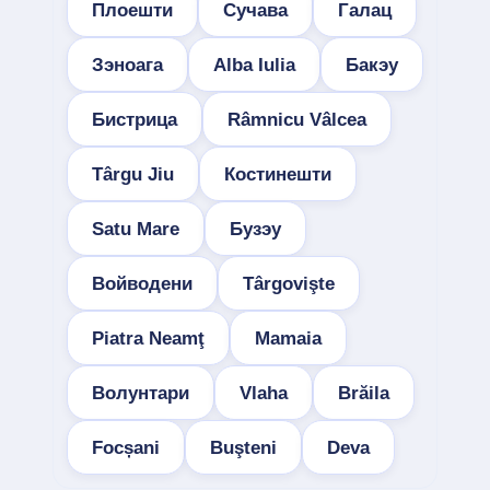
Плоешти
Сучава
Галац
Зэноага
Alba Iulia
Бакэу
Бистрица
Râmnicu Vâlcea
Târgu Jiu
Костинешти
Satu Mare
Бузэу
Войводени
Târgovişte
Piatra Neamţ
Mamaia
Волунтари
Vlaha
Brăila
Focșani
Buşteni
Deva