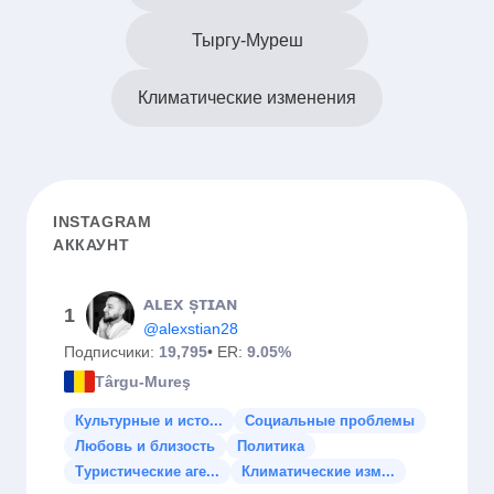
Тыргу-Муреш
Климатические изменения
INSTAGRAM
АККАУНТ
ᴀʟᴇx șᴛɪᴀɴ
1
@alexstian28
Подписчики:
19,795
• ER:
9.05%
Târgu-Mureş
Культурные и исто...
Социальные проблемы
Любовь и близость
Политика
Туристические аге...
Климатические изм...