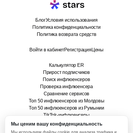
Блог
Условия использования
Политика конфиденциальности
Политика возврата средств
Войти в кабинет
Регистрация
Цены
Калькулятор ER
Прирост подписчиков
Поиск инфлюенсеров
Проверка инфлюенсера
Сравнение сервисов
Топ 50 инфлюенсеров из Молдовы
Топ 50 инфлюенсеров из Румынии
TikTok-инфлюенсеры
info@stars.md
Мы ценим вашу конфиденциальность
Мы используем файлы cookie для анализа трафика и