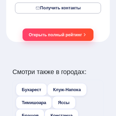
Получить контакты
Открыть полный рейтинг
Смотри также в городах:
Бухарест
Клуж-Напока
Тимишоара
Яссы
Брашов
Констанца