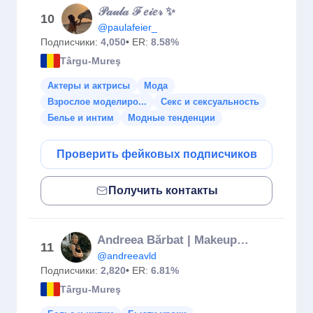
𝒫𝒶𝓊𝓁𝒶 ℱ𝑒𝒾𝑒𝓇 ✨
10
@paulafeier_
Подписчики:
4,050
• ER:
8.58%
Târgu-Mureş
Актеры и актрисы
Мода
Взрослое моделиро...
Секс и сексуальность
Белье и интим
Модные тенденции
Проверить фейковых подписчиков
Получить контакты
Andreea Bărbat | Makeup & Brow Artist
11
@andreeavld
Подписчики:
2,820
• ER:
6.81%
Târgu-Mureş