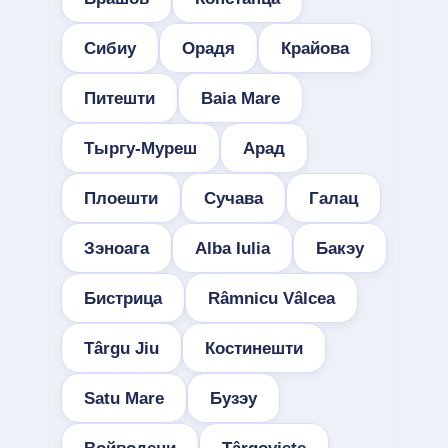
Сибиу
Орадя
Крайова
Питешти
Baia Mare
Тыргу-Муреш
Арад
Плоешти
Сучава
Галац
Зэноага
Alba Iulia
Бакэу
Бистрица
Râmnicu Vâlcea
Târgu Jiu
Костинешти
Satu Mare
Бузэу