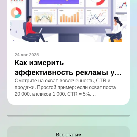
24 авг 2025
Как измерить
эффективность рекламы у
блогера: полный гайд
Смотрите на охват, вовлечённость, CTR и
продажи. Простой пример: если охват поста
20 000, а кликов 1 000, CTR = 5%.
Анализируйте статистику и сравнивайте с
целями.
Все статьи