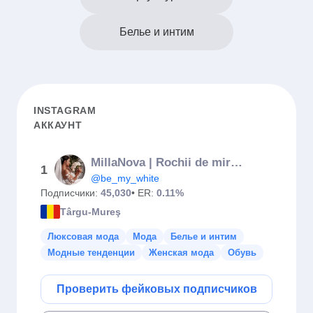
Белье и интим
INSTAGRAM
АККАУНТ
MillaNova | Rochii de mireasa |be my white THE WEDDING HOUSE
1
@be_my_white
Подписчики:
45,030
• ER:
0.11%
Târgu-Mureş
Люксовая мода
Мода
Белье и интим
Модные тенденции
Женская мода
Обувь
Проверить фейковых подписчиков