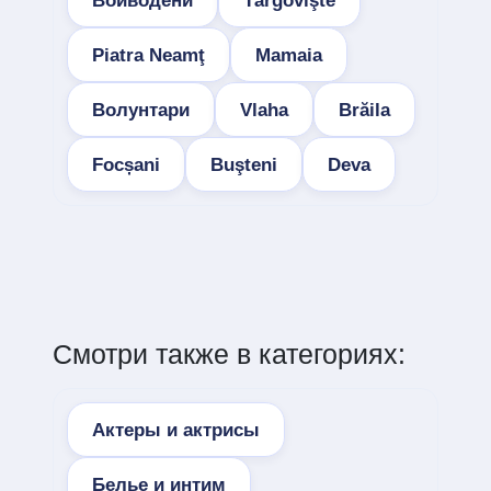
Войводени
Târgovişte
Piatra Neamţ
Mamaia
Волунтари
Vlaha
Brăila
Focșani
Buşteni
Deva
Смотри также в категориях:
Актеры и актрисы
Белье и интим