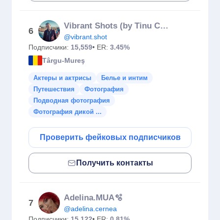
Vibrant Shots (by Tinu Coman)
6
@vibrant.shot
Подписчики:
15,559
• ER:
3.45%
Târgu-Mureş
Актеры и актрисы
Белье и интим
Путешествия
Фотография
Подводная фотография
Фотография дикой ...
Проверить фейковых подписчиков
Получить контакты
Adelina.MUA🫧
7
@adelina.cernea
Подписчики:
15,122
• ER:
0.81%