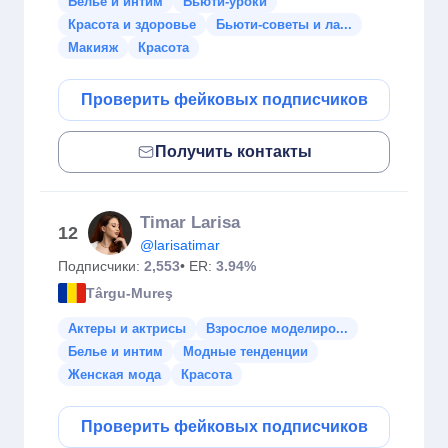
Белье и интим
Бьюти-уроки
Красота и здоровье
Бьюти-советы и ла...
Макияж
Красота
Проверить фейковых подписчиков
Получить контакты
Timar Larisa
12
@larisatimar
Подписчики:
2,553
• ER:
3.94%
Târgu-Mureş
Актеры и актрисы
Взрослое моделиро...
Белье и интим
Модные тенденции
Женская мода
Красота
Проверить фейковых подписчиков