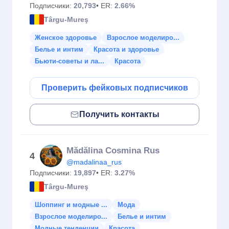
Подписчики:
20,793
• ER:
2.66%
Târgu-Mureş
Женское здоровье
Взрослое моделиро...
Белье и интим
Красота и здоровье
Бьюти-советы и ла...
Красота
Проверить фейковых подписчиков
Получить контакты
Mădălina Cosmina Rus
4
@madalinaa_rus
Подписчики:
19,897
• ER:
3.27%
Târgu-Mureş
Шоппинг и модные ...
Мода
Взрослое моделиро...
Белье и интим
Модные тенденции
Красота