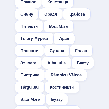
Брашов
Констанца
Сибиу
Орадя
Крайова
Питешти
Baia Mare
Тыргу-Муреш
Арад
Плоешти
Сучава
Галац
Зэноага
Alba Iulia
Бакэу
Бистрица
Râmnicu Vâlcea
Târgu Jiu
Костинешти
Satu Mare
Бузэу