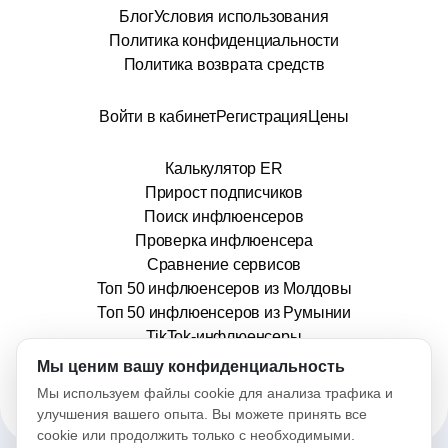
Блог
Условия использования
Политика конфиденциальности
Политика возврата средств
Войти в кабинет
Регистрация
Цены
Калькулятор ER
Прирост подписчиков
Поиск инфлюенсеров
Проверка инфлюенсера
Сравнение сервисов
Топ 50 инфлюенсеров из Молдовы
Топ 50 инфлюенсеров из Румынии
TikTok-инфлюенсеры
info@stars.md
Мы ценим вашу конфиденциальность
Мы используем файлы cookie для анализа трафика и
улучшения вашего опыта. Вы можете принять все
cookie или продолжить только с необходимыми.