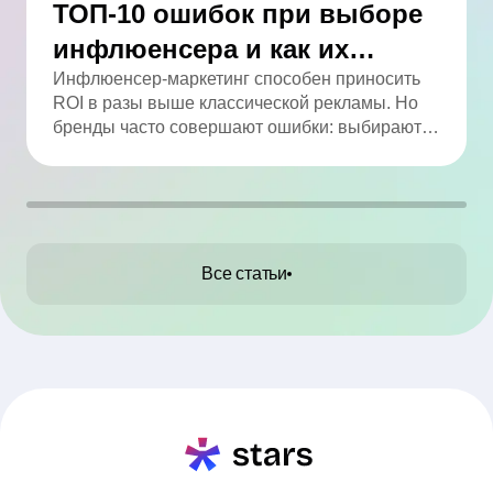
ТОП-10 ошибок при выборе
инфлюенсера и как их
избежать
Инфлюенсер-маркетинг способен приносить
ROI в разы выше классической рекламы. Но
бренды часто совершают ошибки: выбирают
по числу подписчиков, игнорируют
вовлечённость, не проверяют аудиторию и
работают без договора. В статье мы собрали
ТОП-10 промахов и практические советы, как
их избежать.
Все статьи