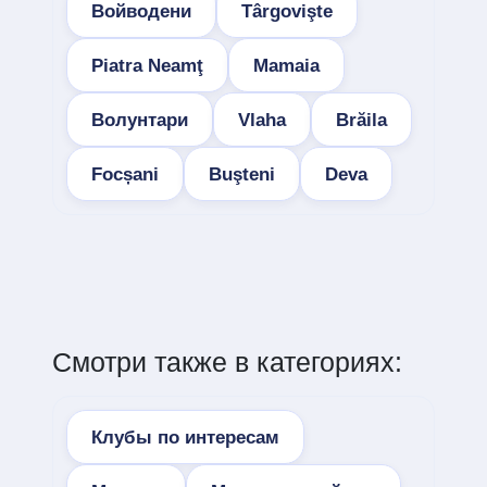
Войводени
Târgovişte
Piatra Neamţ
Mamaia
Волунтари
Vlaha
Brăila
Focșani
Buşteni
Deva
Смотри также в категориях:
Клубы по интересам