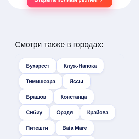
Открыть полный рейтинг
Смотри также в городах:
Бухарест
Клуж-Напока
Тимишоара
Яссы
Брашов
Констанца
Сибиу
Орадя
Крайова
Питешти
Baia Mare