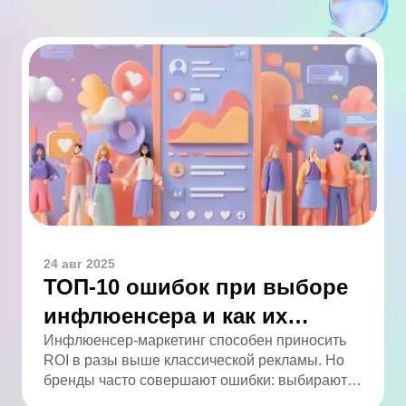
24 авг 2025
ТОП-10 ошибок при выборе
инфлюенсера и как их
избежать
Инфлюенсер-маркетинг способен приносить
ROI в разы выше классической рекламы. Но
бренды часто совершают ошибки: выбирают
по числу подписчиков, игнорируют