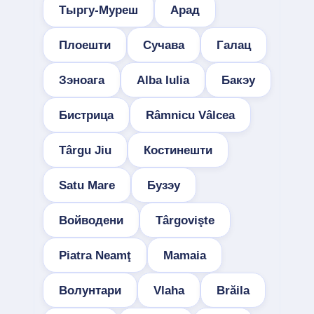
Тыргу-Муреш
Арад
Плоешти
Сучава
Галац
Зэноага
Alba Iulia
Бакэу
Бистрица
Râmnicu Vâlcea
Târgu Jiu
Костинешти
Satu Mare
Бузэу
Войводени
Târgovişte
Piatra Neamţ
Mamaia
Волунтари
Vlaha
Brăila