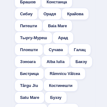
Брашов
Констанца
Сибиу
Орадя
Крайова
Питешти
Baia Mare
Тыргу-Муреш
Арад
Плоешти
Сучава
Галац
Зэноага
Alba Iulia
Бакэу
Бистрица
Râmnicu Vâlcea
Târgu Jiu
Костинешти
Satu Mare
Бузэу