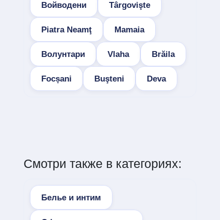
Войводени
Târgovişte
Piatra Neamţ
Mamaia
Волунтари
Vlaha
Brăila
Focșani
Buşteni
Deva
Смотри также в категориях:
Белье и интим