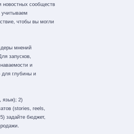
 и новостных сообществ
ы учитываем
тствие, чтобы вы могли
идеры мнений
Для запусков,
знаваемости и
 для глубины и
 язык); 2)
ов (stories, reels,
 5) задайте бюджет,
продажи.