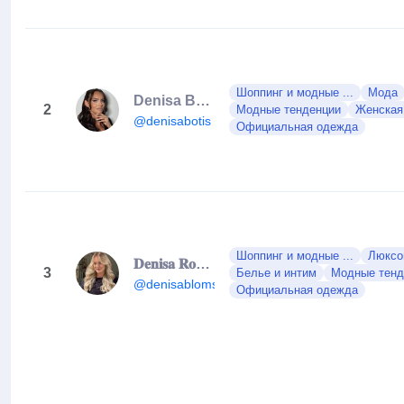
Шоппинг и модные ...
Мода
Denisa Botiș
2
Модные тенденции
Женская
@denisabotis
Официальная одежда
Шоппинг и модные ...
Люксо
𝐃𝐞𝐧𝐢𝐬𝐚 𝐑𝐨𝐦𝐚𝐧
3
Белье и интим
Модные тенд
@denisablomstein
Официальная одежда