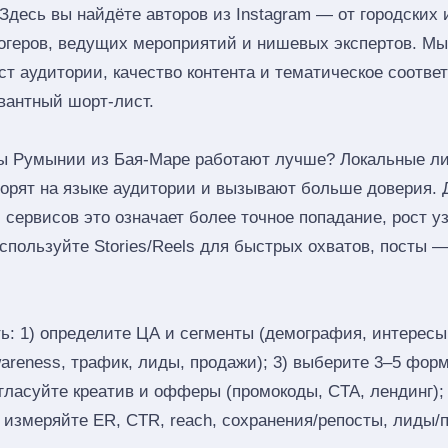
десь вы найдёте авторов из Instagram — от городских
огеров, ведущих мероприятий и нишевых экспертов. М
ст аудитории, качество контента и тематическое соотве
вантный шорт‑лист.
ы Румынии из Бая-Маре работают лучше? Локальные л
оворят на языке аудитории и вызывают больше доверия. 
 сервисов это означает более точное попадание, рост у
пользуйте Stories/Reels для быстрых охватов, посты —
ь: 1) определите ЦА и сегменты (демография, интересы,
reness, трафик, лиды, продажи); 3) выберите 3–5 формат
согласуйте креатив и офферы (промокоды, CTA, лендинг);
) измеряйте ER, CTR, reach, сохранения/репосты, лиды/