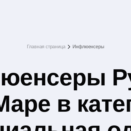
Главная страница
Инфлюенсеры
юенсеры Р
Маре в кате
иальная о