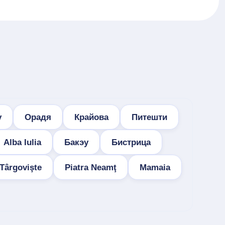
у
Орадя
Крайова
Питешти
Alba Iulia
Бакэу
Бистрица
Târgovişte
Piatra Neamţ
Mamaia