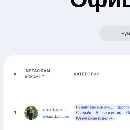
Рум
INSTAGRAM
#
КАТЕГОРИИ
АККАУНТ
Романтические отн...
Шоппин
ciurdascamelia
1
Свадьба
Белье и интим
О
@ciurdascamelia
Ювелирные изделия