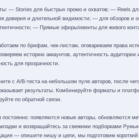
: — Stories для быстрых промо и охватов; — Reels дл
ля доверия и длительной видимости; — для обзоров и 
тентичности; — Прямые эфиры/ивенты для живого конта
аботаем по брифам, чек‑листам, оговариваем права исп
роверяем историю аккаунтов, аутентичность аудитории 
ность для прозрачности.
ите с A/B‑теста на небольшом пуле авторов, после че
показывает результаты. Комбинируйте форматы и платф
руйте по обратной связи.
 постоянно: появляются новые авторы, обновляются мет
акладки и возвращайтесь за свежими подборками Румы
ация — опишите нишу и цели, мы подготовим короткий 