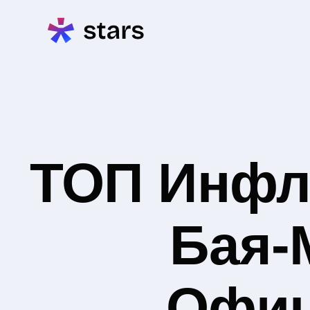
ТОП Инфл
Бая-
Офиц