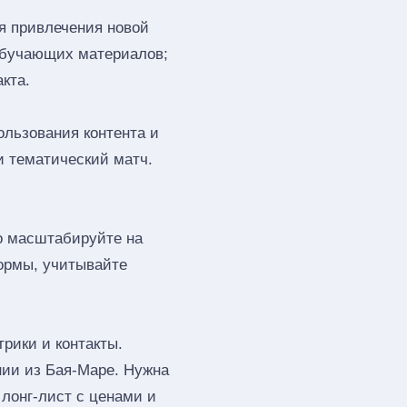
я привлечения новой
обучающих материалов;
кта.
ользования контента и
и тематический матч.
го масштабируйте на
ормы, учитывайте
рики и контакты.
нии из Бая-Маре. Нужна
лонг‑лист с ценами и