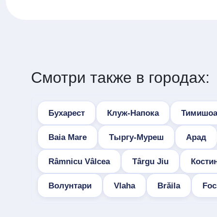
Смотри также в городах:
Бухарест
Клуж-Напока
Тимишоа
Baia Mare
Тыргу-Муреш
Арад
Râmnicu Vâlcea
Târgu Jiu
Кости
Волунтари
Vlaha
Brăila
Foc