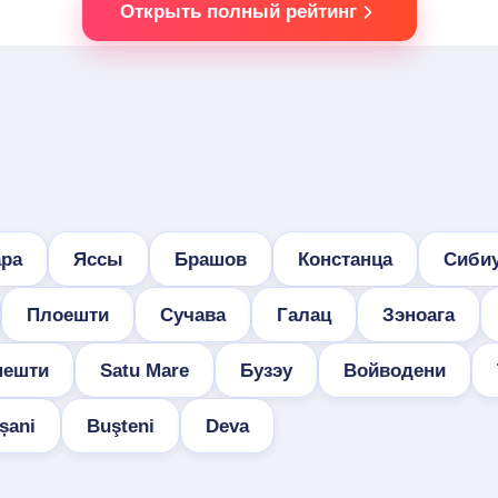
Открыть полный рейтинг
ра
Яссы
Брашов
Констанца
Сиби
Плоешти
Сучава
Галац
Зэноага
нешти
Satu Mare
Бузэу
Войводени
șani
Buşteni
Deva