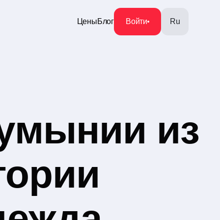
Цены
Блог
Войти
Ru
умынии из
гории
дежда