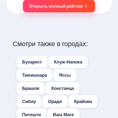
Открыть полный рейтинг
Смотри также в городах:
Бухарест
Клуж-Напока
Тимишоара
Яссы
Брашов
Констанца
Сибиу
Орадя
Крайова
Питешти
Baia Mare