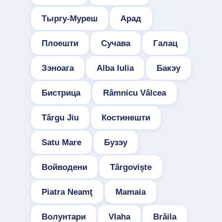
Тыргу-Муреш
Арад
Плоешти
Сучава
Галац
Зэноага
Alba Iulia
Бакэу
Бистрица
Râmnicu Vâlcea
Târgu Jiu
Костинешти
Satu Mare
Бузэу
Войводени
Târgovişte
Piatra Neamţ
Mamaia
Волунтари
Vlaha
Brăila