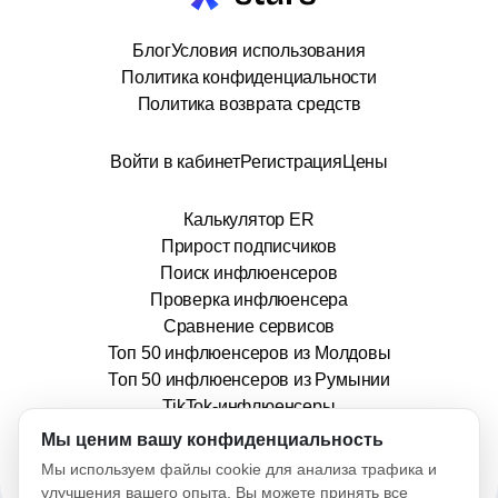
Блог
Условия использования
Политика конфиденциальности
Политика возврата средств
Войти в кабинет
Регистрация
Цены
Калькулятор ER
Прирост подписчиков
Поиск инфлюенсеров
Проверка инфлюенсера
Сравнение сервисов
Топ 50 инфлюенсеров из Молдовы
Топ 50 инфлюенсеров из Румынии
TikTok-инфлюенсеры
info@stars.md
Мы ценим вашу конфиденциальность
Мы используем файлы cookie для анализа трафика и
улучшения вашего опыта. Вы можете принять все