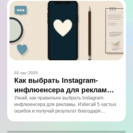
02 авг 2025
Как выбрать Instagram-
инфлюенсера для рекламы:
5 ошибок, которых легко
Узнай, как правильно выбрать Instagram-
инфлюенсера для рекламы. Избегай 5 частых
избежать
ошибок и получай результат благодаря
аналитике.