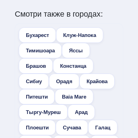
Смотри также в городах:
Бухарест
Клуж-Напока
Тимишоара
Яссы
Брашов
Констанца
Сибиу
Орадя
Крайова
Питешти
Baia Mare
Тыргу-Муреш
Арад
Плоешти
Сучава
Галац