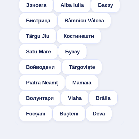
Зэноага
Alba Iulia
Бакэу
Бистрица
Râmnicu Vâlcea
Târgu Jiu
Костинешти
Satu Mare
Бузэу
Войводени
Târgovişte
Piatra Neamţ
Mamaia
Волунтари
Vlaha
Brăila
Focșani
Buşteni
Deva