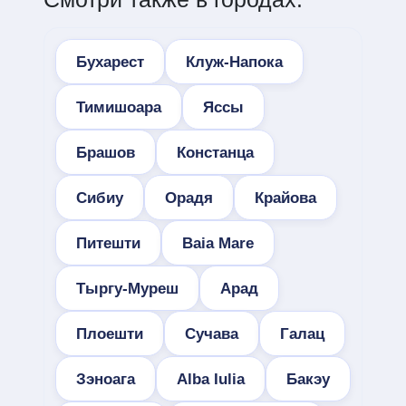
Бухарест
Клуж-Напока
Тимишоара
Яссы
Брашов
Констанца
Сибиу
Орадя
Крайова
Питешти
Baia Mare
Тыргу-Муреш
Арад
Плоешти
Сучава
Галац
Зэноага
Alba Iulia
Бакэу