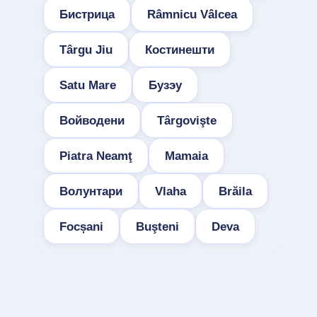
Бистрица
Râmnicu Vâlcea
Târgu Jiu
Костинешти
Satu Mare
Бузэу
Войводени
Târgovişte
Piatra Neamţ
Mamaia
Волунтари
Vlaha
Brăila
Focșani
Buşteni
Deva