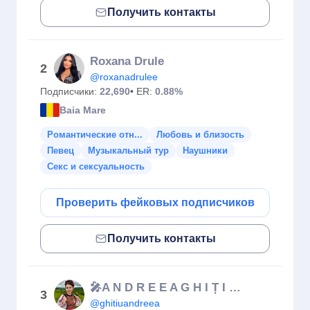
Получить контакты
Roxana Drule
2
@roxanadrulee
Подписчики:
22,690
• ER:
0.88%
Baia Mare
Романтические отн...
Любовь и близость
Певец
Музыкальный тур
Наушники
Секс и сексуальность
Проверить фейковых подписчиков
Получить контакты
🎤A N D R E E A G H I Ț I U🎤
3
@ghitiuandreea