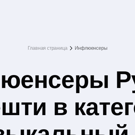
Главная страница
Инфлюенсеры
юенсеры Р
шти в кате
зыкальный 