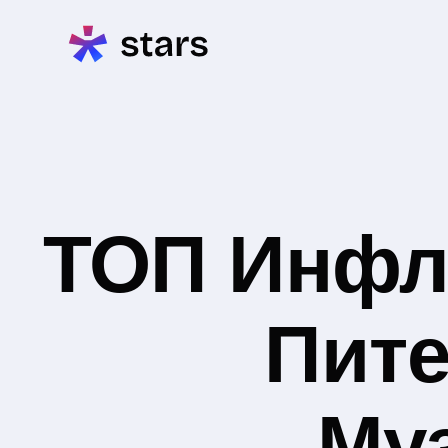
ТОП Инфл
Пите
Му