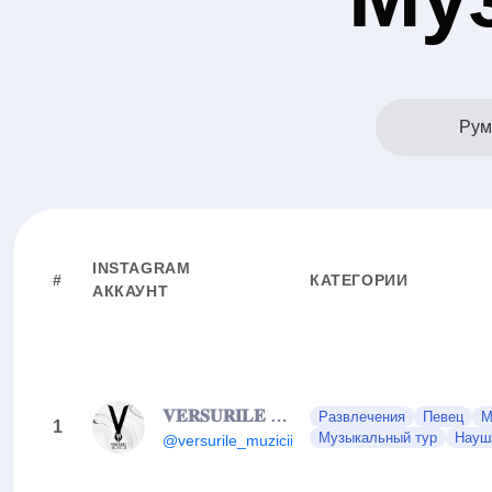
Рум
INSTAGRAM
#
КАТЕГОРИИ
АККАУНТ
𝐕𝐄𝐑𝐒𝐔𝐑𝐈𝐋𝐄 𝐌𝐔𝐙𝐈𝐂𝐈𝐈
Развлечения
Певец
М
1
Музыкальный тур
Науш
@versurile_muzicii1