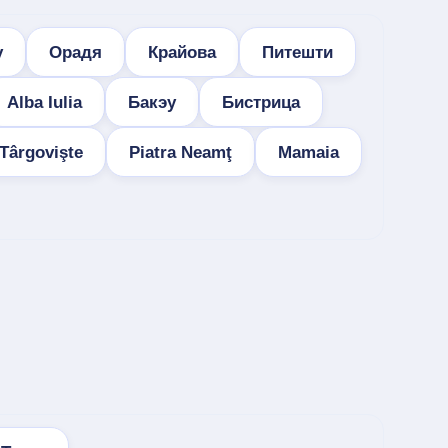
у
Орадя
Крайова
Питешти
Alba Iulia
Бакэу
Бистрица
Târgovişte
Piatra Neamţ
Mamaia