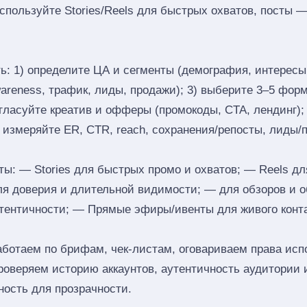
пользуйте Stories/Reels для быстрых охватов, посты —
ь: 1) определите ЦА и сегменты (демография, интересы,
reness, трафик, лиды, продажи); 3) выберите 3–5 формат
согласуйте креатив и офферы (промокоды, CTA, лендинг);
) измеряйте ER, CTR, reach, сохранения/репосты, лиды/
: — Stories для быстрых промо и охватов; — Reels дл
ля доверия и длительной видимости; — для обзоров и 
тентичности; — Прямые эфиры/ивенты для живого конта
аботаем по брифам, чек‑листам, оговариваем права исп
роверяем историю аккаунтов, аутентичность аудитории 
ность для прозрачности.