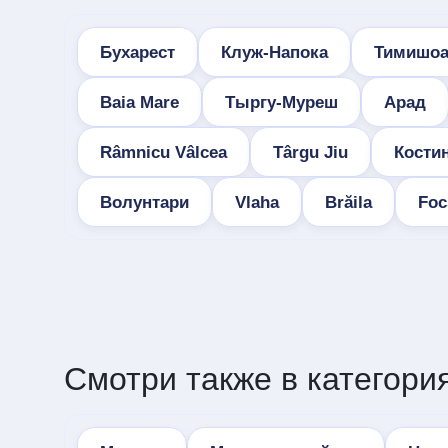
Бухарест
Клуж-Напока
Тимишоа
Baia Mare
Тыргу-Муреш
Арад
Râmnicu Vâlcea
Târgu Jiu
Кости
Волунтари
Vlaha
Brăila
Foc
Смотри также в категория