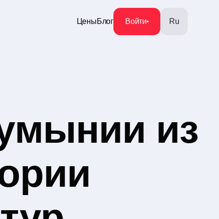
Цены
Блог
Войти
Ru
умынии из
гории
тур