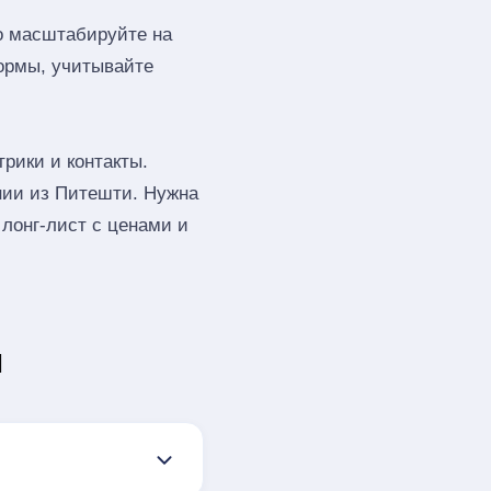
го масштабируйте на
ормы, учитывайте
рики и контакты.
нии из Питешти. Нужна
лонг‑лист с ценами и
ы