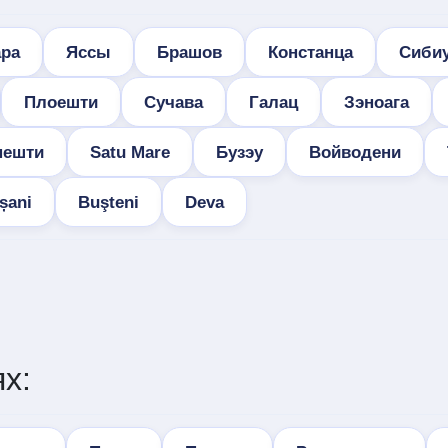
ра
Яссы
Брашов
Констанца
Сиби
Плоешти
Сучава
Галац
Зэноага
нешти
Satu Mare
Бузэу
Войводени
șani
Buşteni
Deva
х: