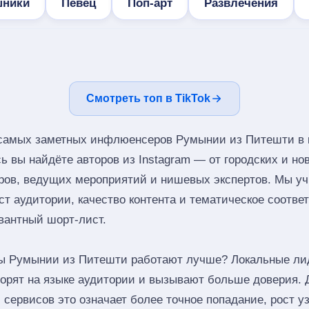
шники
Певец
Поп-арт
Развлечения
Смотреть топ в TikTok
 самых заметных инфлюенсеров Румынии из Питешти в 
ь вы найдёте авторов из Instagram — от городских и н
еров, ведущих мероприятий и нишевых экспертов. Мы у
ст аудитории, качество контента и тематическое соотве
вантный шорт‑лист.
ы Румынии из Питешти работают лучше? Локальные ли
оворят на языке аудитории и вызывают больше доверия. 
 сервисов это означает более точное попадание, рост у