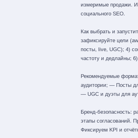
измеримые продажи. Ис
социального SEO.
Как выбрать и запустит
зафиксируйте цели (awa
посты, live, UGC); 4) 
частоту и дедлайны; 6
Рекомендуемые форматы
аудитории; — Посты д
— UGC и дуэты для ау
Бренд‑безопасность: р
этапы согласований. П
Фиксируем KPI и отчёт