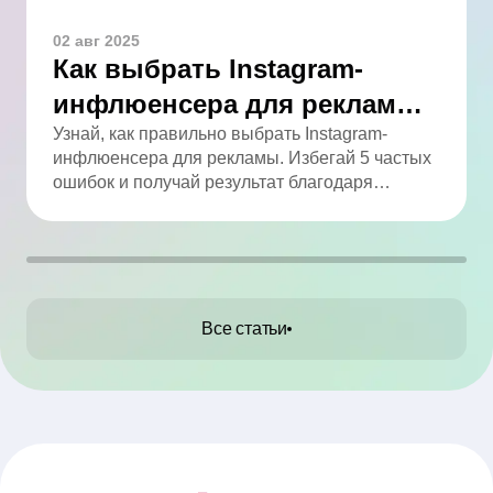
02 авг 2025
Как выбрать Instagram-
инфлюенсера для рекламы:
5 ошибок, которых легко
Узнай, как правильно выбрать Instagram-
инфлюенсера для рекламы. Избегай 5 частых
избежать
ошибок и получай результат благодаря
аналитике.
Все статьи