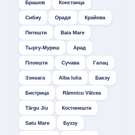
Брашов
Констанца
Сибиу
Орадя
Крайова
Питешти
Baia Mare
Тыргу-Муреш
Арад
Плоешти
Сучава
Галац
Зэноага
Alba Iulia
Бакэу
Бистрица
Râmnicu Vâlcea
Târgu Jiu
Костинешти
Satu Mare
Бузэу