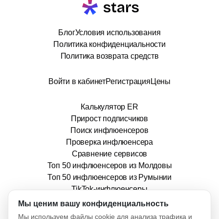
Блог
Условия использования
Политика конфиденциальности
Политика возврата средств
Войти в кабинет
Регистрация
Цены
Калькулятор ER
Прирост подписчиков
Поиск инфлюенсеров
Проверка инфлюенсера
Сравнение сервисов
Топ 50 инфлюенсеров из Молдовы
Топ 50 инфлюенсеров из Румынии
TikTok-инфлюенсеры
info@stars.md
Мы ценим вашу конфиденциальность
Мы используем файлы cookie для анализа трафика и