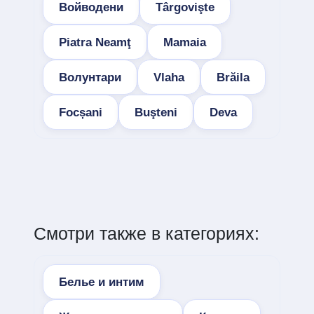
Войводени
Târgovişte
Piatra Neamţ
Mamaia
Волунтари
Vlaha
Brăila
Focșani
Buşteni
Deva
Смотри также в категориях:
Белье и интим