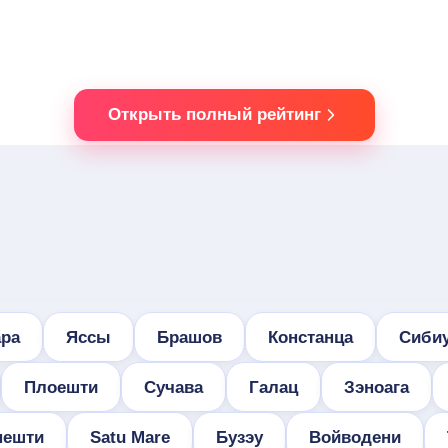
Открыть полный рейтинг
ра
Яссы
Брашов
Констанца
Сиби
Плоешти
Сучава
Галац
Зэноага
нешти
Satu Mare
Бузэу
Войводени