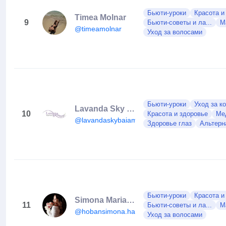
Бьюти-уроки
Красота и
Timea Molnar
9
Бьюти-советы и ла...
М
@timeamolnar
Уход за волосами
Бьюти-уроки
Уход за к
Lavanda Sky Baia Mare
10
Красота и здоровье
Мед
@lavandaskybaiamare
Здоровье глаз
Альтерна
Бьюти-уроки
Красота и
Simona Maria Hoban
11
Бьюти-советы и ла...
М
@hobansimona.hairdresser
Уход за волосами