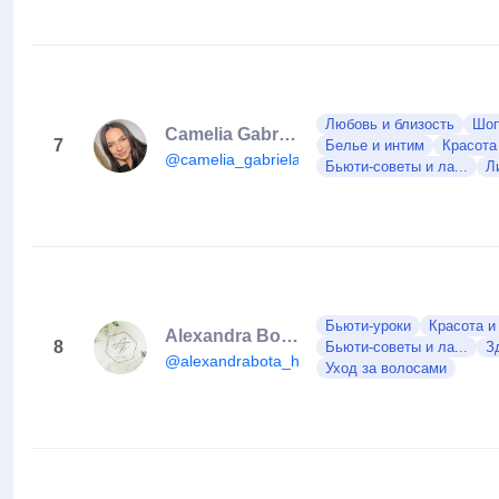
Любовь и близость
Шоп
Camelia Gabriela Măries
7
Белье и интим
Красота
@camelia_gabriela_maries
Бьюти-советы и ла...
Л
Бьюти-уроки
Красота и
Alexandra Bota Hair Concept
8
Бьюти-советы и ла...
З
@alexandrabota_hairconcept
Уход за волосами