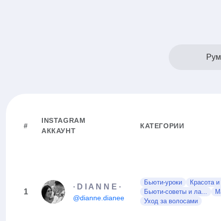
Рум
INSTAGRAM
#
КАТЕГОРИИ
АККАУНТ
Бьюти-уроки
Красота и
∙ D I A N N E ∙
1
Бьюти-советы и ла...
М
@dianne.dianee
Уход за волосами