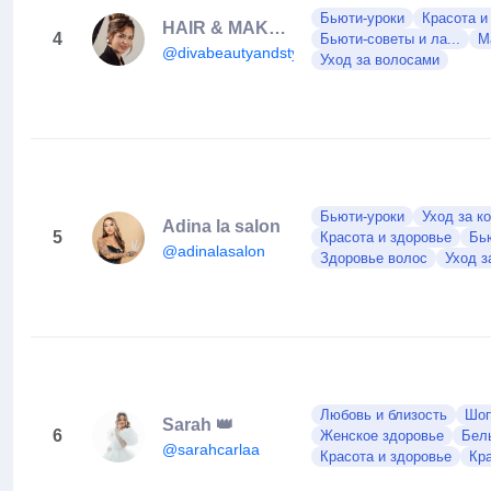
Бьюти-уроки
Красота и
HAIR & MAKEUP by SIMONA
4
Бьюти-советы и ла...
М
@divabeautyandstyle
Уход за волосами
Бьюти-уроки
Уход за к
Adina la salon
5
Красота и здоровье
Бью
@adinalasalon
Здоровье волос
Уход з
Любовь и близость
Шоп
Sarah 👑
6
Женское здоровье
Бел
@sarahcarlaa
Красота и здоровье
Кр