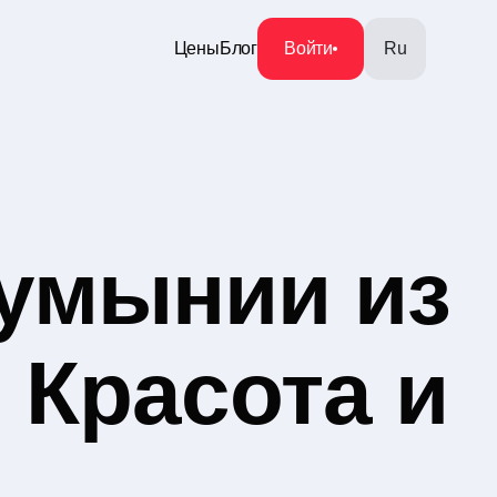
Цены
Блог
Войти
Ru
умынии из
 Красота и