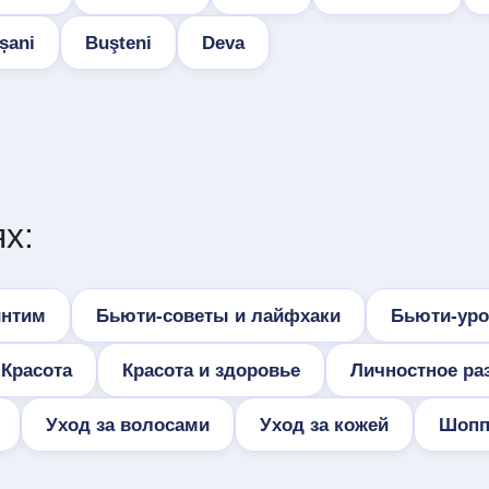
șani
Buşteni
Deva
х:
интим
Бьюти-советы и лайфхаки
Бьюти-уро
Красота
Красота и здоровье
Личностное ра
Уход за волосами
Уход за кожей
Шопп