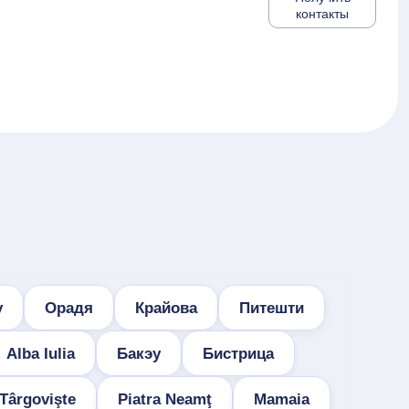
контакты
у
Орадя
Крайова
Питешти
Alba Iulia
Бакэу
Бистрица
Târgovişte
Piatra Neamţ
Mamaia