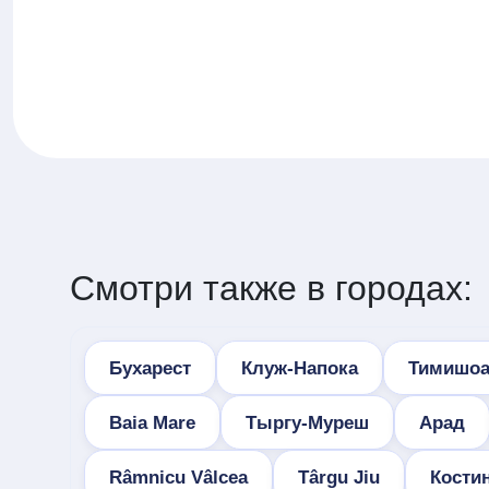
Смотри также в городах:
Бухарест
Клуж-Напока
Тимишоа
Baia Mare
Тыргу-Муреш
Арад
Râmnicu Vâlcea
Târgu Jiu
Кости