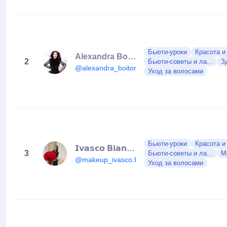
Бьюти-уроки
Красота и
Alexandra Boitor
2
Бьюти-советы и ла...
З
@alexandra_boitor
Уход за волосами
Бьюти-уроки
Красота и
𝗜𝘃𝗮𝘀𝗰𝗼 𝗕𝗶𝗮𝗻𝗰𝗮 𝗔𝗺𝗮𝗹𝗶𝗮 𝗠𝗮𝗸𝗲𝘂𝗽 𝗔𝗿𝘁𝗶𝘀𝘁 💄
3
Бьюти-советы и ла...
М
@makeup_ivasco.biancaamalia
Уход за волосами