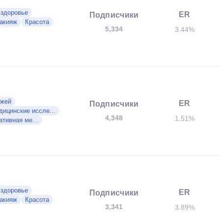
 здоровье
ER
Подписчики
акияж
Красота
5,334
3.44%
ожей
ER
Подписчики
ицинские иссле...
4,348
1.51%
тивная ме...
 здоровье
ER
Подписчики
акияж
Красота
3,341
3.89%