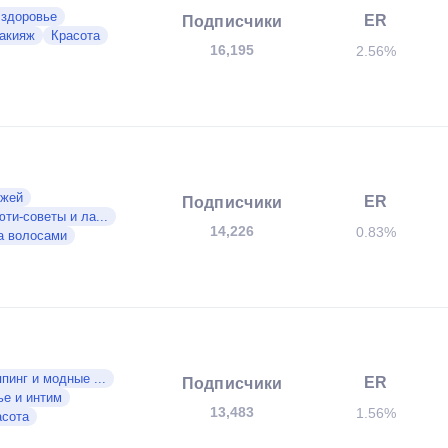
 здоровье
ER
Подписчики
акияж
Красота
16,195
2.56%
ожей
ER
Подписчики
ти-советы и ла...
14,226
0.83%
а волосами
пинг и модные ...
ER
Подписчики
ье и интим
13,483
1.56%
асота