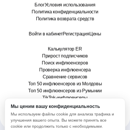
Блог
Условия использования
Политика конфиденциальности
Политика возврата средств
Войти в кабинет
Регистрация
Цены
Калькулятор ER
Прирост подписчиков
Поиск инфлюенсеров
Проверка инфлюенсера
Сравнение сервисов
Топ 50 инфлюенсеров из Молдовы
Топ 50 инфлюенсеров из Румынии
TikTok-инфлюенсеры
info@stars.md
Мы ценим вашу конфиденциальность
Мы используем файлы cookie для анализа трафика и
улучшения вашего опыта. Вы можете принять все
cookie или продолжить только с необходимыми.