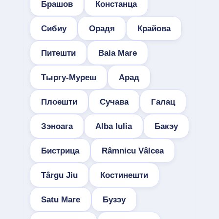
Брашов
Констанца
Сибиу
Орадя
Крайова
Питешти
Baia Mare
Тыргу-Муреш
Арад
Плоешти
Сучава
Галац
Зэноага
Alba Iulia
Бакэу
Бистрица
Râmnicu Vâlcea
Târgu Jiu
Костинешти
Satu Mare
Бузэу