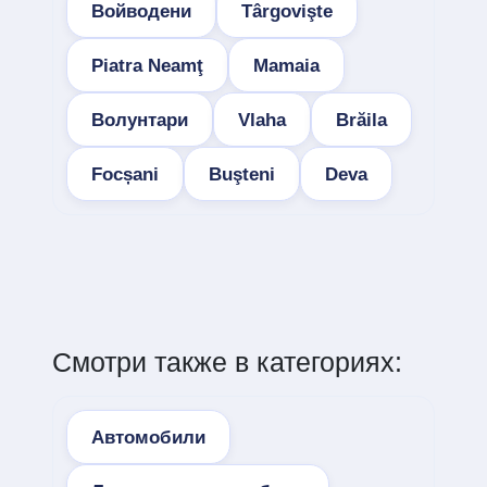
Войводени
Târgovişte
Piatra Neamţ
Mamaia
Волунтари
Vlaha
Brăila
Focșani
Buşteni
Deva
Смотри также в категориях:
Автомобили