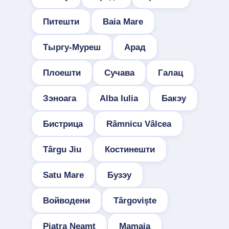
Питешти
Baia Mare
Тыргу-Муреш
Арад
Плоешти
Сучава
Галац
Зэноага
Alba Iulia
Бакэу
Бистрица
Râmnicu Vâlcea
Târgu Jiu
Костинешти
Satu Mare
Бузэу
Войводени
Târgovişte
Piatra Neamţ
Mamaia