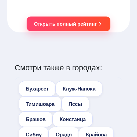
Открыть полный рейтинг
Смотри также в городах:
Бухарест
Клуж-Напока
Тимишоара
Яссы
Брашов
Констанца
Сибиу
Орадя
Крайова