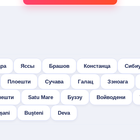
ра
Яссы
Брашов
Констанца
Сиби
Плоешти
Сучава
Галац
Зэноага
нешти
Satu Mare
Бузэу
Войводени
șani
Buşteni
Deva