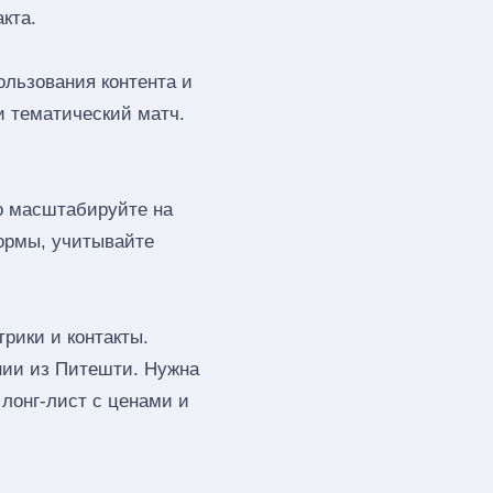
кта.
ользования контента и
и тематический матч.
го масштабируйте на
ормы, учитывайте
рики и контакты.
нии из Питешти. Нужна
лонг‑лист с ценами и