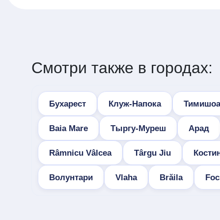
Смотри также в городах:
Бухарест
Клуж-Напока
Тимишоа
Baia Mare
Тыргу-Муреш
Арад
Râmnicu Vâlcea
Târgu Jiu
Кости
Волунтари
Vlaha
Brăila
Foc