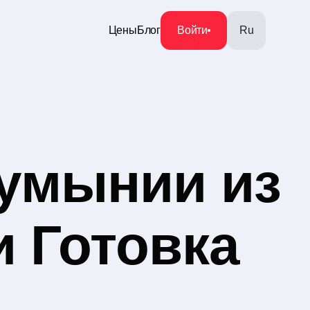
Цены
Блог
Войти
Ru
умынии из
и Готовка