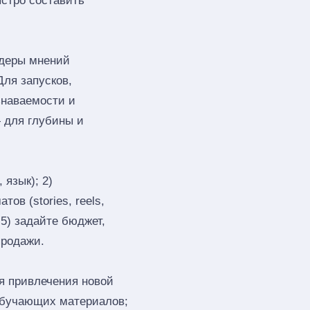
ыстро составить
деры мнений
Для запусков,
знаваемости и
 для глубины и
 язык); 2)
ов (stories, reels,
 5) задайте бюджет,
продажи.
я привлечения новой
обучающих материалов;