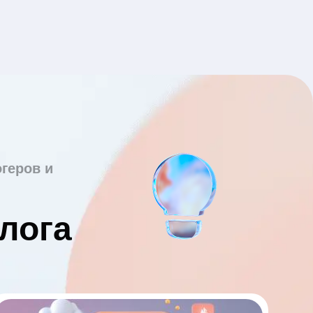
геров и
лога