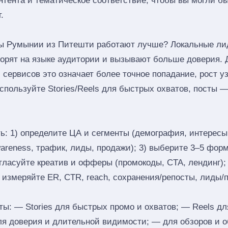
онтента и тематическое соответствие, чтобы вы могли б
.
ы Румынии из Питешти работают лучше? Локальные ли
оворят на языке аудитории и вызывают больше доверия. 
 сервисов это означает более точное попадание, рост у
пользуйте Stories/Reels для быстрых охватов, посты —
ь: 1) определите ЦА и сегменты (демография, интересы,
reness, трафик, лиды, продажи); 3) выберите 3–5 формат
согласуйте креатив и офферы (промокоды, CTA, лендинг);
) измеряйте ER, CTR, reach, сохранения/репосты, лиды/
: — Stories для быстрых промо и охватов; — Reels дл
ля доверия и длительной видимости; — для обзоров и 