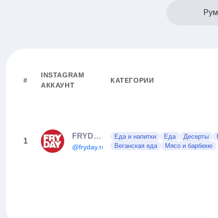
Рум
INSTAGRAM
#
КАТЕГОРИИ
АККАУНТ
FRYDAY🍟
Еда и напитки
Еда
Десерты
1
Веганская еда
Мясо и барбекю
@fryday.ro