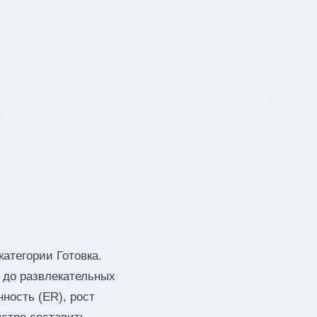
атегории Готовка.
в до развлекательных
ность (ER), рост