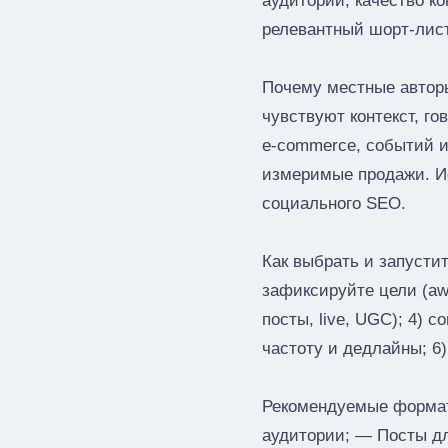
аудитории, качество к
релевантный шорт‑лист
Почему местные автор
чувствуют контекст, г
e‑commerce, событий и
измеримые продажи. Ис
социального SEO.
Как выбрать и запустит
зафиксируйте цели (awa
посты, live, UGC); 4) 
частоту и дедлайны; 6
Рекомендуемые форматы
аудитории; — Посты д