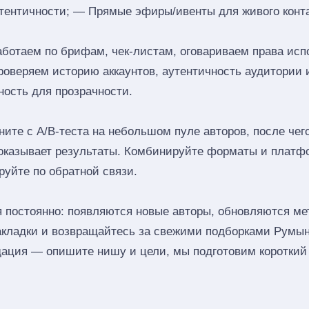
тентичности; — Прямые эфиры/ивенты для живого конта
аботаем по брифам, чек‑листам, оговариваем права исп
роверяем историю аккаунтов, аутентичность аудитории 
ность для прозрачности.
ите с A/B‑теста на небольшом пуле авторов, после че
показывает результаты. Комбинируйте форматы и платф
руйте по обратной связи.
 постоянно: появляются новые авторы, обновляются мет
закладки и возвращайтесь за свежими подборками Румы
ация — опишите нишу и цели, мы подготовим короткий 