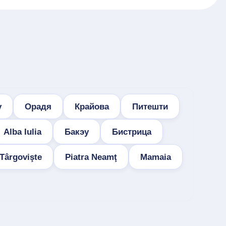
у
Орадя
Крайова
Питешти
Alba Iulia
Бакэу
Бистрица
Târgovişte
Piatra Neamţ
Mamaia