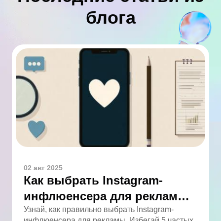
блога
02 авг 2025
Как выбрать Instagram-
инфлюенсера для рекламы:
5 ошибок, которых легко
Узнай, как правильно выбрать Instagram-
инфлюенсера для рекламы. Избегай 5 частых