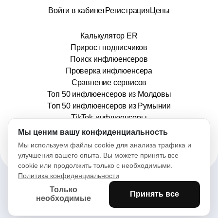
Войти в кабинет
Регистрация
Цены
Калькулятор ER
Прирост подписчиков
Поиск инфлюенсеров
Проверка инфлюенсера
Сравнение сервисов
Топ 50 инфлюенсеров из Молдовы
Топ 50 инфлюенсеров из Румынии
TikTok-инфлюенсеры
info@stars.md
Мы ценим вашу конфиденциальность
Мы используем файлы cookie для анализа трафика и
улучшения вашего опыта. Вы можете принять все
cookie или продолжить только с необходимыми.
Политика конфиденциальности
Только
Принять все
2025© Stars. Все права защищены.
необходимые