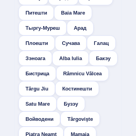
Питешти
Baia Mare
Тыргу-Муреш
Арад
Плоешти
Сучава
Галац
Зэноага
Alba Iulia
Бакэу
Бистрица
Râmnicu Vâlcea
Târgu Jiu
Костинешти
Satu Mare
Бузэу
Войводени
Târgovişte
Piatra Neamţ
Mamaia