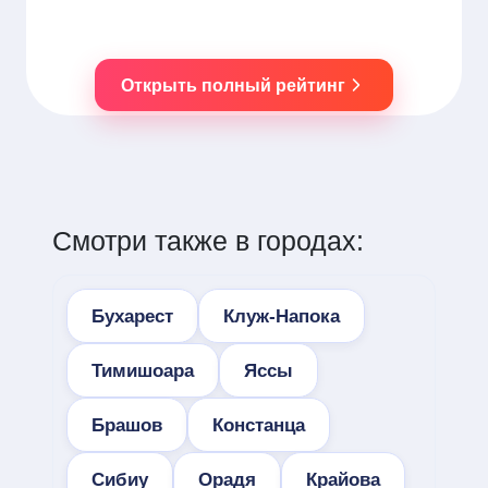
Открыть полный рейтинг
Смотри также в городах:
Бухарест
Клуж-Напока
Тимишоара
Яссы
Брашов
Констанца
Сибиу
Орадя
Крайова