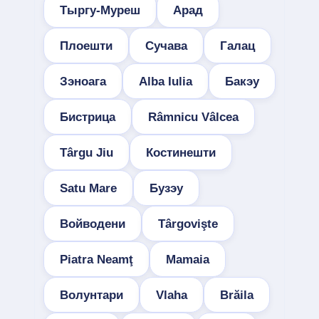
Тыргу-Муреш
Арад
Плоешти
Сучава
Галац
Зэноага
Alba Iulia
Бакэу
Бистрица
Râmnicu Vâlcea
Târgu Jiu
Костинешти
Satu Mare
Бузэу
Войводени
Târgovişte
Piatra Neamţ
Mamaia
Волунтари
Vlaha
Brăila