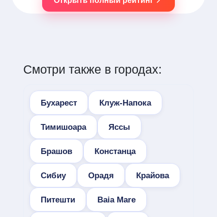
Открыть полный рейтинг
Смотри также в городах:
Бухарест
Клуж-Напока
Тимишоара
Яссы
Брашов
Констанца
Сибиу
Орадя
Крайова
Питешти
Baia Mare