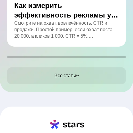
Как измерить
эффективность рекламы у
блогера: полный гайд
Смотрите на охват, вовлечённость, CTR и
продажи. Простой пример: если охват поста
20 000, а кликов 1 000, CTR = 5%.
Анализируйте статистику и сравнивайте с
целями.
Все статьи