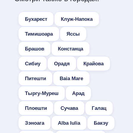
Бухарест
Клуж-Напока
Тимишоара
Яссы
Брашов
Констанца
Сибиу
Орадя
Крайова
Питешти
Baia Mare
Тыргу-Муреш
Арад
Плоешти
Сучава
Галац
Зэноага
Alba Iulia
Бакэу