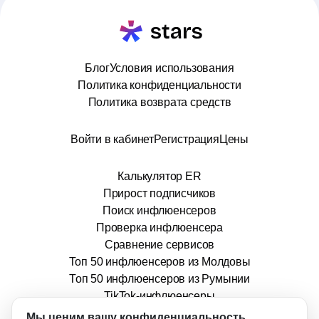
Блог
Условия использования
Политика конфиденциальности
Политика возврата средств
Войти в кабинет
Регистрация
Цены
Калькулятор ER
Прирост подписчиков
Поиск инфлюенсеров
Проверка инфлюенсера
Сравнение сервисов
Топ 50 инфлюенсеров из Молдовы
Топ 50 инфлюенсеров из Румынии
TikTok-инфлюенсеры
info@stars.md
Мы ценим вашу конфиденциальность