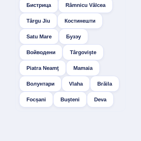
Бистрица
Râmnicu Vâlcea
Târgu Jiu
Костинешти
Satu Mare
Бузэу
Войводени
Târgovişte
Piatra Neamţ
Mamaia
Волунтари
Vlaha
Brăila
Focșani
Buşteni
Deva