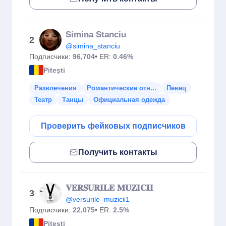
Simina Stanciu
2
@simina_stanciu
Подписчики:
96,704
• ER:
0.46%
Piteşti
Развлечения
Романтические отн...
Певец
Театр
Танцы
Официальная одежда
Проверить фейковых подписчиков
Получить контакты
𝐕𝐄𝐑𝐒𝐔𝐑𝐈𝐋𝐄 𝐌𝐔𝐙𝐈𝐂𝐈𝐈
3
@versurile_muzicii1
Подписчики:
22,075
• ER:
2.5%
Piteşti