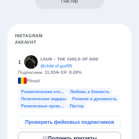
Пастор
INSTAGRAM
АККАУНТ
ʟᴀᴜʀ - ᴛʜᴇ ᴄʜɪʟᴅ ᴏꜰ ɢᴏᴅ
1
@child.of.god95
Подписчики:
11,934
• ER:
8.09%
Piteşti
Романтические отн...
Любовь и близость
Политические лидеры
Религия и духовность
Религиозные орган...
Пастор
Проверить фейковых подписчиков
Получить контакты