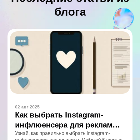
блога
02 авг 2025
Как выбрать Instagram-
инфлюенсера для рекламы:
5 ошибок, которых легко
Узнай, как правильно выбрать Instagram-