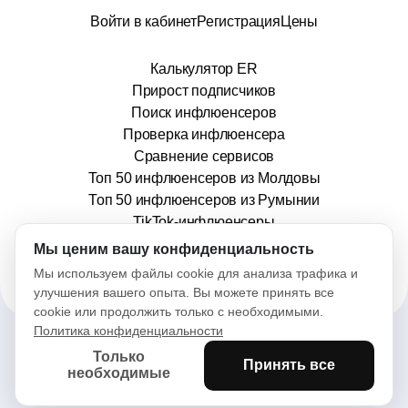
Войти в кабинет
Регистрация
Цены
Калькулятор ER
Прирост подписчиков
Поиск инфлюенсеров
Проверка инфлюенсера
Сравнение сервисов
Топ 50 инфлюенсеров из Молдовы
Топ 50 инфлюенсеров из Румынии
TikTok-инфлюенсеры
info@stars.md
Мы ценим вашу конфиденциальность
Мы используем файлы cookie для анализа трафика и
улучшения вашего опыта. Вы можете принять все
cookie или продолжить только с необходимыми.
Политика конфиденциальности
Только
Принять все
2025© Stars. Все права защищены.
необходимые