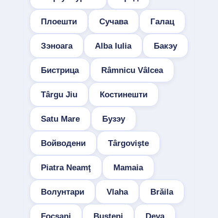
Плоешти
Сучава
Галац
Зэноага
Alba Iulia
Бакэу
Бистрица
Râmnicu Vâlcea
Târgu Jiu
Костинешти
Satu Mare
Бузэу
Войводени
Târgovişte
Piatra Neamţ
Mamaia
Волунтари
Vlaha
Brăila
Focșani
Buşteni
Deva