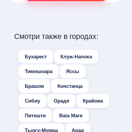
Смотри также в городах:
Бухарест
Клуж-Напока
Тимишоара
Яссы
Брашов
Констанца
Сибиу
Орадя
Крайова
Питешти
Baia Mare
Тыргу-Муреш
Арад