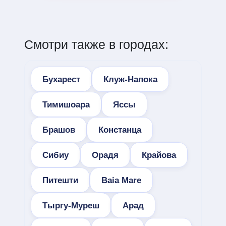
Смотри также в городах:
Бухарест
Клуж-Напока
Тимишоара
Яссы
Брашов
Констанца
Сибиу
Орадя
Крайова
Питешти
Baia Mare
Тыргу-Муреш
Арад