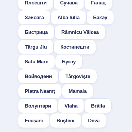
Плоешти
Сучава
Галац
Зэноага
Alba Iulia
Бакэу
Бистрица
Râmnicu Vâlcea
Târgu Jiu
Костинешти
Satu Mare
Бузэу
Войводени
Târgovişte
Piatra Neamţ
Mamaia
Волунтари
Vlaha
Brăila
Focșani
Buşteni
Deva