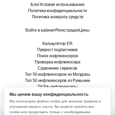
Блог
Условия использования
Политика конфиденциальности
Политика возврата средств
Войти в кабинет
Регистрация
Цены
Калькулятор ER
Прирост подписчиков
Поиск инфлюенсеров
Проверка инфлюенсера
Сравнение сервисов
Топ 50 инфлюенсеров из Молдовы
Топ 50 инфлюенсеров из Румынии
TikTok-инфлюенсеры
info@stars.md
Мы ценим вашу конфиденциальность
Мы используем файлы cookie для анализа трафика и
улучшения вашего опыта. Вы можете принять все
cookie или продолжить только с необходимыми.