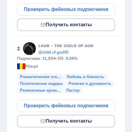
Проверить фейковых подписчиков
Получить контакты
ʟᴀᴜʀ - ᴛʜᴇ ᴄʜɪʟᴅ ᴏꜰ ɢᴏᴅ
2
@child.of.god95
Подписчики:
11,934
• ER:
8.09%
Piteşti
Романтические отн...
Любовь и близость
Политические лидеры
Религия и духовность
Религиозные орган...
Пастор
Проверить фейковых подписчиков
Получить контакты