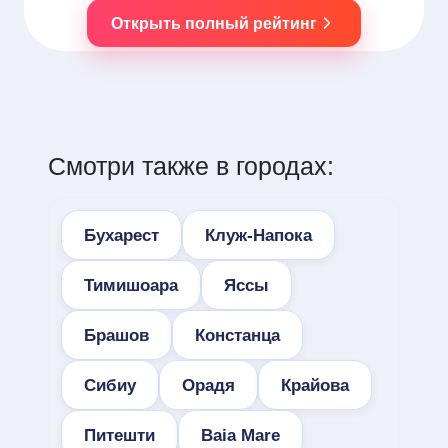
Открыть полный рейтинг
Смотри также в городах:
Бухарест
Клуж-Напока
Тимишоара
Яссы
Брашов
Констанца
Сибиу
Орадя
Крайова
Питешти
Baia Mare