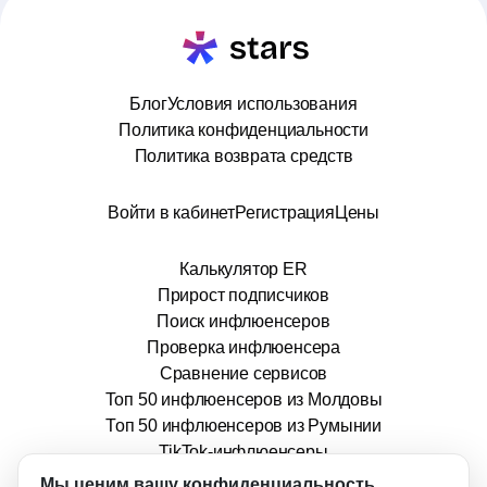
Блог
Условия использования
Политика конфиденциальности
Политика возврата средств
Войти в кабинет
Регистрация
Цены
Калькулятор ER
Прирост подписчиков
Поиск инфлюенсеров
Проверка инфлюенсера
Сравнение сервисов
Топ 50 инфлюенсеров из Молдовы
Топ 50 инфлюенсеров из Румынии
TikTok-инфлюенсеры
info@stars.md
Мы ценим вашу конфиденциальность