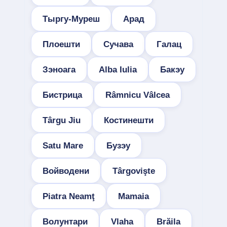
Тыргу-Муреш
Арад
Плоешти
Сучава
Галац
Зэноага
Alba Iulia
Бакэу
Бистрица
Râmnicu Vâlcea
Târgu Jiu
Костинешти
Satu Mare
Бузэу
Войводени
Târgovişte
Piatra Neamţ
Mamaia
Волунтари
Vlaha
Brăila