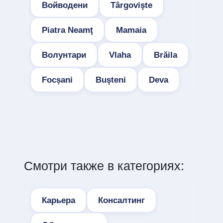
Войводени
Târgovişte
Piatra Neamţ
Mamaia
Волунтари
Vlaha
Brăila
Focșani
Buşteni
Deva
Смотри также в категориях:
Карьера
Консалтинг