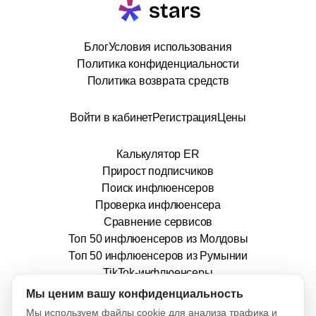
Блог
Условия использования
Политика конфиденциальности
Политика возврата средств
Войти в кабинет
Регистрация
Цены
Калькулятор ER
Прирост подписчиков
Поиск инфлюенсеров
Проверка инфлюенсера
Сравнение сервисов
Топ 50 инфлюенсеров из Молдовы
Топ 50 инфлюенсеров из Румынии
TikTok-инфлюенсеры
info@stars.md
Мы ценим вашу конфиденциальность
Мы используем файлы cookie для анализа трафика и