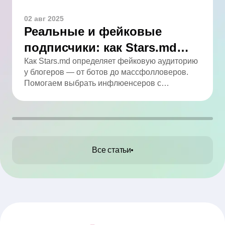
02 авг 2025
Реальные и фейковые
подписчики: как Stars.md
определяет качество
Как Stars.md определяет фейковую аудиторию
у блогеров — от ботов до массфолловеров.
аудитории
Помогаем выбрать инфлюенсеров с
реальным охватом.
Все статьи