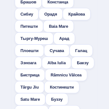
Брашов
Констанца
Сибиу
Орадя
Крайова
Питешти
Baia Mare
Тыргу-Муреш
Арад
Плоешти
Сучава
Галац
Зэноага
Alba Iulia
Бакэу
Бистрица
Râmnicu Vâlcea
Târgu Jiu
Костинешти
Satu Mare
Бузэу