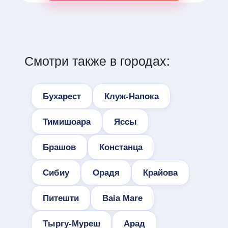
Смотри также в городах:
Бухарест
Клуж-Напока
Тимишоара
Яссы
Брашов
Констанца
Сибиу
Орадя
Крайова
Питешти
Baia Mare
Тыргу-Муреш
Арад