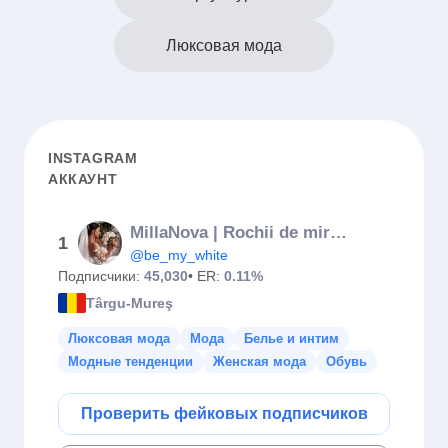
Люксовая мода
INSTAGRAM
АККАУНТ
MillaNova | Rochii de mireasa |be my white THE WEDDING HOUSE
1
@be_my_white
Подписчики:
45,030
• ER:
0.11%
Târgu-Mureş
Люксовая мода
Мода
Белье и интим
Модные тенденции
Женская мода
Обувь
Проверить фейковых подписчиков