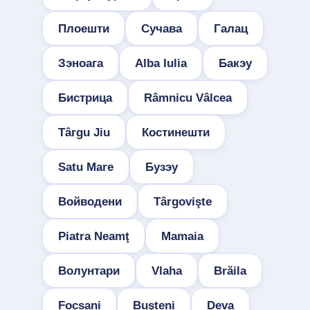
Плоешти
Сучава
Галац
Зэноага
Alba Iulia
Бакэу
Бистрица
Râmnicu Vâlcea
Târgu Jiu
Костинешти
Satu Mare
Бузэу
Войводени
Târgovişte
Piatra Neamţ
Mamaia
Волунтари
Vlaha
Brăila
Focșani
Buşteni
Deva