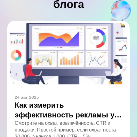
блога
24 авг 2025
Как измерить
эффективность рекламы у
блогера: полный гайд
Смотрите на охват, вовлечённость, CTR и
продажи. Простой пример: если охват поста
20 000, а кликов 1 000, CTR = 5%.