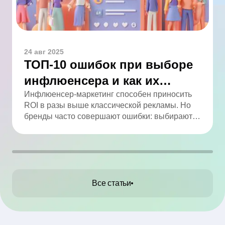
24 авг 2025
ТОП-10 ошибок при выборе
инфлюенсера и как их
избежать
Инфлюенсер-маркетинг способен приносить
ROI в разы выше классической рекламы. Но
бренды часто совершают ошибки: выбирают
по числу подписчиков, игнорируют
вовлечённость, не проверяют аудиторию и
работают без договора. В статье мы собрали
ТОП-10 промахов и практические советы, как
их избежать.
Все статьи