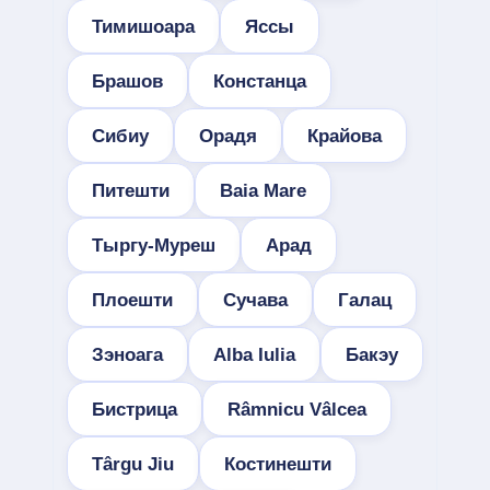
Тимишоара
Яссы
Брашов
Констанца
Сибиу
Орадя
Крайова
Питешти
Baia Mare
Тыргу-Муреш
Арад
Плоешти
Сучава
Галац
Зэноага
Alba Iulia
Бакэу
Бистрица
Râmnicu Vâlcea
Târgu Jiu
Костинешти