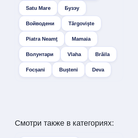
Satu Mare
Бузэу
Войводени
Târgovişte
Piatra Neamţ
Mamaia
Волунтари
Vlaha
Brăila
Focșani
Buşteni
Deva
Смотри также в категориях: