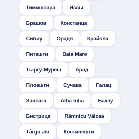
Тимишоара
Яссы
Брашов
Констанца
Сибиу
Орадя
Крайова
Питешти
Baia Mare
Тыргу-Муреш
Арад
Плоешти
Сучава
Галац
Зэноага
Alba Iulia
Бакэу
Бистрица
Râmnicu Vâlcea
Târgu Jiu
Костинешти