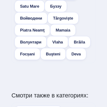
Satu Mare
Бузэу
Войводени
Târgovişte
Piatra Neamţ
Mamaia
Волунтари
Vlaha
Brăila
Focșani
Buşteni
Deva
Смотри также в категориях: