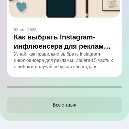
02 авг 2025
Как выбрать Instagram-
инфлюенсера для рекламы:
5 ошибок, которых легко
Узнай, как правильно выбрать Instagram-
инфлюенсера для рекламы. Избегай 5 частых
избежать
ошибок и получай результат благодаря
аналитике.
Все статьи