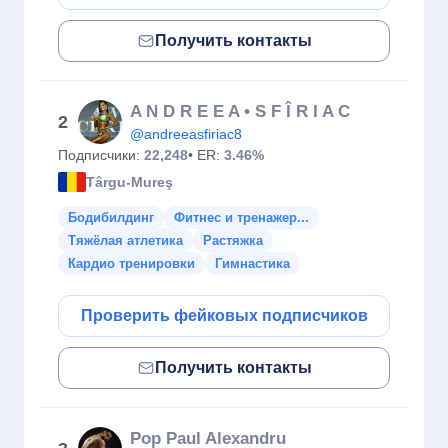
Получить контакты
A N D R E E A • S F Î R I A C
2
@andreeasfiriac8
Подписчики:
22,248
• ER:
3.46%
Târgu-Mureş
Бодибилдинг
Фитнес и тренажер...
Тяжёлая атлетика
Растяжка
Кардио тренировки
Гимнастика
Проверить фейковых подписчиков
Получить контакты
Pop Paul Alexandru