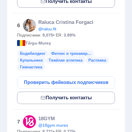
Получить контакты
Raluca Cristina Forgaci
6
@raluu.fit
Подписчики:
9,075
• ER:
3.89%
Târgu-Mureş
Бодибилдинг
Фитнес и тренажер...
Купальники
Тяжёлая атлетика
Растяжка
Гимнастика
Проверить фейковых подписчиков
Получить контакты
18GYM
7
@18gym.mures
Подписчики:
8,721
• ER:
0.77%