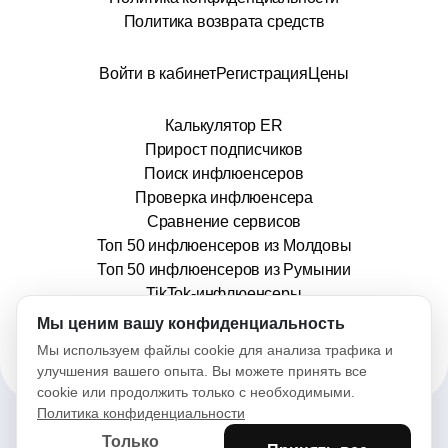
Политика возврата средств
Войти в кабинет
Регистрация
Цены
Калькулятор ER
Прирост подписчиков
Поиск инфлюенсеров
Проверка инфлюенсера
Сравнение сервисов
Топ 50 инфлюенсеров из Молдовы
Топ 50 инфлюенсеров из Румынии
TikTok-инфлюенсеры
info@stars.md
Мы ценим вашу конфиденциальность
Мы используем файлы cookie для анализа трафика и
улучшения вашего опыта. Вы можете принять все
cookie или продолжить только с необходимыми.
Политика конфиденциальности
Только