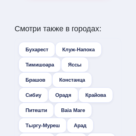
Смотри также в городах:
Бухарест
Клуж-Напока
Тимишоара
Яссы
Брашов
Констанца
Сибиу
Орадя
Крайова
Питешти
Baia Mare
Тыргу-Муреш
Арад