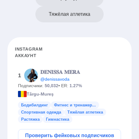
Тяжёлая атлетика
INSTAGRAM
АККАУНТ
𝐃𝐄𝐍𝐈𝐒𝐒𝐀 𝐌𝐄𝐑𝐀
1
@denissavoda
Подписчики:
50,032
• ER:
1.27%
Târgu-Mureş
Бодибилдинг
Фитнес и тренажер...
Спортивная одежда
Тяжёлая атлетика
Растяжка
Гимнастика
Проверить фейковых подписчиков