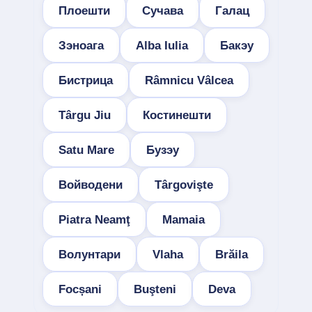
Плоешти
Сучава
Галац
Зэноага
Alba Iulia
Бакэу
Бистрица
Râmnicu Vâlcea
Târgu Jiu
Костинешти
Satu Mare
Бузэу
Войводени
Târgovişte
Piatra Neamţ
Mamaia
Волунтари
Vlaha
Brăila
Focșani
Buşteni
Deva