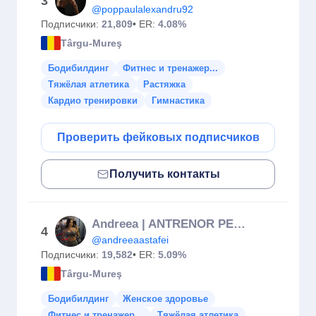
3
@poppaulalexandru92
Подписчики:
21,809
• ER:
4.08%
Târgu-Mureş
Бодибилдинг
Фитнес и тренажер...
Тяжёлая атлетика
Растяжка
Кардио тренировки
Гимнастика
Проверить фейковых подписчиков
Получить контакты
Andreea | ANTRENOR PERSONAL
4
@andreeaastafei
Подписчики:
19,582
• ER:
5.09%
Târgu-Mureş
Бодибилдинг
Женское здоровье
Фитнес и тренажер...
Тяжёлая атлетика