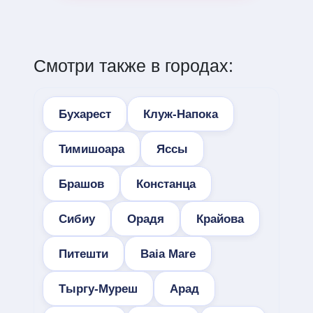
Смотри также в городах:
Бухарест
Клуж-Напока
Тимишоара
Яссы
Брашов
Констанца
Сибиу
Орадя
Крайова
Питешти
Baia Mare
Тыргу-Муреш
Арад