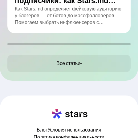
подписчики: как Stars.md
определяет качество
Как Stars.md определяет фейковую аудиторию
у блогеров — от ботов до массфолловеров.
аудитории
Помогаем выбрать инфлюенсеров с
реальным охватом.
Все статьи
Блог
Условия использования
Политика конфиденциальности