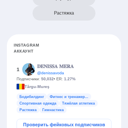
Растяжка
INSTAGRAM
АККАУНТ
𝐃𝐄𝐍𝐈𝐒𝐒𝐀 𝐌𝐄𝐑𝐀
1
@denissavoda
Подписчики:
50,032
• ER:
1.27%
Târgu-Mureş
Бодибилдинг
Фитнес и тренажер...
Спортивная одежда
Тяжёлая атлетика
Растяжка
Гимнастика
Проверить фейковых подписчиков