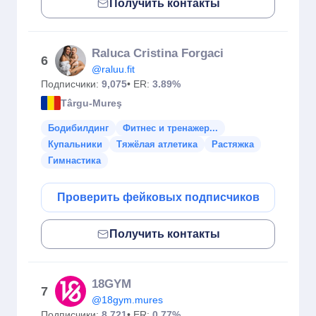
Получить контакты
Raluca Cristina Forgaci
6
@raluu.fit
Подписчики:
9,075
• ER:
3.89%
Târgu-Mureş
Бодибилдинг
Фитнес и тренажер...
Купальники
Тяжёлая атлетика
Растяжка
Гимнастика
Проверить фейковых подписчиков
Получить контакты
18GYM
7
@18gym.mures
Подписчики:
8,721
• ER:
0.77%