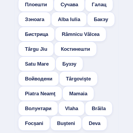
Плоешти
Сучава
Галац
Зэноага
Alba Iulia
Бакэу
Бистрица
Râmnicu Vâlcea
Târgu Jiu
Костинешти
Satu Mare
Бузэу
Войводени
Târgovişte
Piatra Neamţ
Mamaia
Волунтари
Vlaha
Brăila
Focșani
Buşteni
Deva