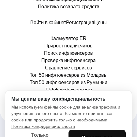
Политика возврата средств
Войти в кабинет
Регистрация
Цены
Калькулятор ER
Прирост подписчиков
Поиск инфлюенсеров
Проверка инфлюенсера
Сравнение сервисов
Топ 50 инфлюенсеров из Молдовы
Топ 50 инфлюенсеров из Румынии
TikTok-инфлюенсеры
info@stars.md
Мы ценим вашу конфиденциальность
Мы используем файлы cookie для анализа трафика и
улучшения вашего опыта. Вы можете принять все
cookie или продолжить только с необходимыми.
Политика конфиденциальности
Только