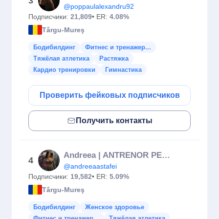
3
@poppaulalexandru92
Подписчики:
21,809
• ER:
4.08%
Târgu-Mureş
Бодибилдинг
Фитнес и тренажер...
Тяжёлая атлетика
Растяжка
Кардио тренировки
Гимнастика
Проверить фейковых подписчиков
Получить контакты
Andreea | ANTRENOR PERSONAL
4
@andreeaastafei
Подписчики:
19,582
• ER:
5.09%
Târgu-Mureş
Бодибилдинг
Женское здоровье
Фитнес и тренажер...
Тяжёлая атлетика