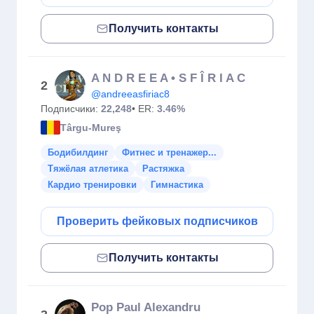
Получить контакты
A N D R E E A • S F Î R I A C
2
@andreeasfiriac8
Подписчики:
22,248
• ER:
3.46%
Târgu-Mureş
Бодибилдинг
Фитнес и тренажер...
Тяжёлая атлетика
Растяжка
Кардио тренировки
Гимнастика
Проверить фейковых подписчиков
Получить контакты
Pop Paul Alexandru