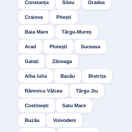
Constanța
Sibiu
Oradea
Craiova
Pitești
Baia Mare
Târgu-Mureș
Arad
Ploiești
Suceava
Galați
Zănoaga
Alba Iulia
Bacău
Bistrița
Râmnicu Vâlcea
Târgu Jiu
Costinești
Satu Mare
Buzău
Voivodeni