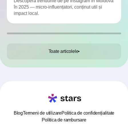
viteză
Descoperă trendurile de pe Instagram în Moldova
în 2025 — micro-influențatori, conținut util și
impact local.
Toate articolele
Blog
Termeni de utilizare
Politica de confidențialitate
Politica de rambursare