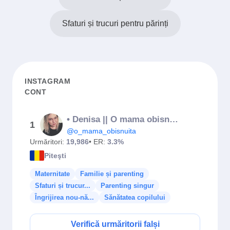
Sfaturi și trucuri pentru părinți
INSTAGRAM
CONT
• Denisa || O mama obisnuita •
1
@o_mama_obisnuita
Urmăritori:
19,986
• ER:
3.3%
Piteşti
Maternitate
Familie și parenting
Sfaturi și trucur...
Parenting singur
Îngrijirea nou-nă...
Sănătatea copilului
Verifică urmăritorii falși