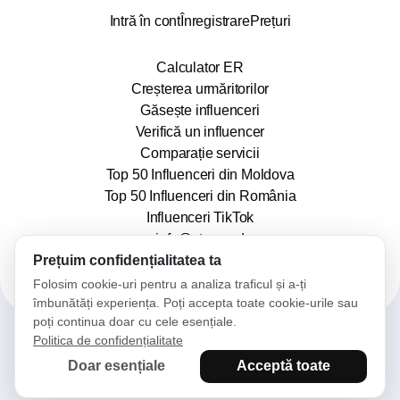
Intră în cont
Înregistrare
Prețuri
Calculator ER
Creșterea urmăritorilor
Găsește influenceri
Verifică un influencer
Comparație servicii
Top 50 Influenceri din Moldova
Top 50 Influenceri din România
Influenceri TikTok
info@stars.md
Prețuim confidențialitatea ta
Folosim cookie-uri pentru a analiza traficul și a-ți
îmbunătăți experiența. Poți accepta toate cookie-urile sau
poți continua doar cu cele esențiale.
Politica de confidențialitate
2025© Stars. Toate drepturile rezervate.
Doar esențiale
Acceptă toate