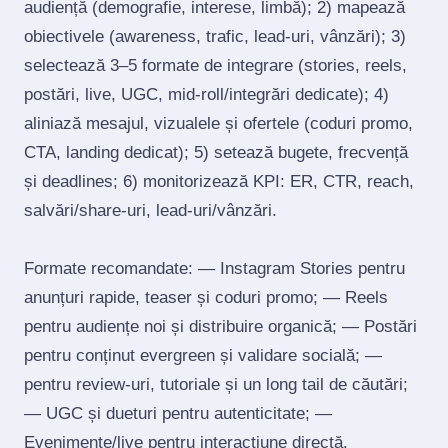
audiență (demografie, interese, limbă); 2) mapează
obiectivele (awareness, trafic, lead‑uri, vânzări); 3)
selectează 3–5 formate de integrare (stories, reels,
postări, live, UGC, mid‑roll/integrări dedicate); 4)
aliniază mesajul, vizualele și ofertele (coduri promo,
CTA, landing dedicat); 5) setează bugete, frecvență
și deadlines; 6) monitorizează KPI: ER, CTR, reach,
salvări/share‑uri, lead‑uri/vânzări.
Formate recomandate: — Instagram Stories pentru
anunțuri rapide, teaser și coduri promo; — Reels
pentru audiențe noi și distribuire organică; — Postări
pentru conținut evergreen și validare socială; —
pentru review‑uri, tutoriale și un long tail de căutări;
— UGC și dueturi pentru autenticitate; —
Evenimente/live pentru interacțiune directă.