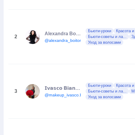
Бьюти-уроки
Красота и
Alexandra Boitor
2
Бьюти-советы и ла...
З
@alexandra_boitor
Уход за волосами
Бьюти-уроки
Красота и
𝗜𝘃𝗮𝘀𝗰𝗼 𝗕𝗶𝗮𝗻𝗰𝗮 𝗔𝗺𝗮𝗹𝗶𝗮 𝗠𝗮𝗸𝗲𝘂𝗽 𝗔𝗿𝘁𝗶𝘀𝘁 💄
3
Бьюти-советы и ла...
М
@makeup_ivasco.biancaamalia
Уход за волосами