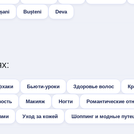
șani
Buşteni
Deva
х:
фхаки
Бьюти-уроки
Здоровье волос
Кр
зость
Макияж
Ногти
Романтические от
сами
Уход за кожей
Шоппинг и модные путе