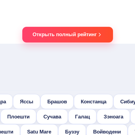
Открыть полный рейтинг
ра
Яссы
Брашов
Констанца
Сиби
Плоешти
Сучава
Галац
Зэноага
нешти
Satu Mare
Бузэу
Войводени