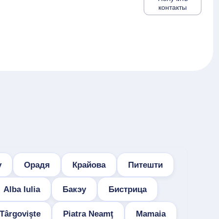
контакты
у
Орадя
Крайова
Питешти
Alba Iulia
Бакэу
Бистрица
Târgovişte
Piatra Neamţ
Mamaia