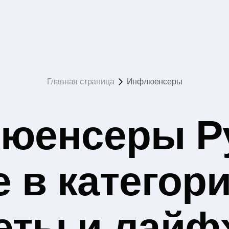
Главная страница
Инфлюенсеры
юенсеры Р
 в категор
еты и лайф