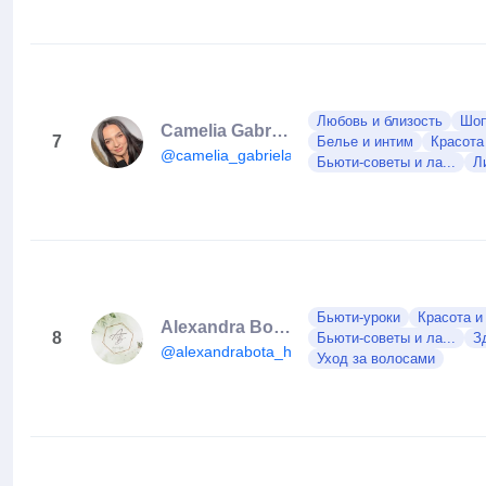
Любовь и близость
Шоп
Camelia Gabriela Măries
7
Белье и интим
Красота
@camelia_gabriela_maries
Бьюти-советы и ла...
Л
Бьюти-уроки
Красота и
Alexandra Bota Hair Concept
8
Бьюти-советы и ла...
З
@alexandrabota_hairconcept
Уход за волосами