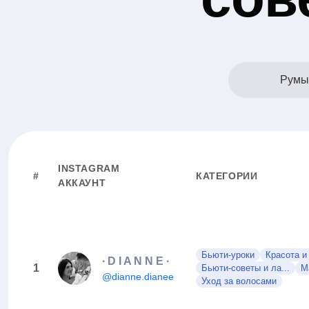
Румы
INSTAGRAM
#
КАТЕГОРИИ
АККАУНТ
Бьюти-уроки
Красота и
∙ D I A N N E ∙
1
Бьюти-советы и ла...
М
@dianne.dianee
Уход за волосами