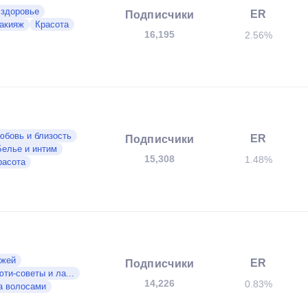
 здоровье
ER
Подписчики
акияж
Красота
16,195
2.56%
юбовь и близость
ER
Подписчики
Белье и интим
15,308
1.48%
расота
ожей
ER
Подписчики
ти-советы и ла...
14,226
0.83%
а волосами