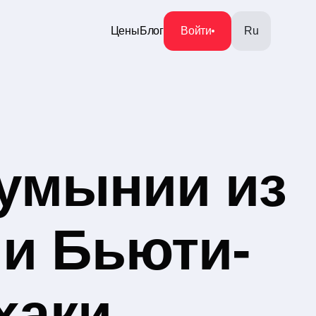
Цены
Блог
Войти
Ru
умынии из
ии Бьюти-
хаки