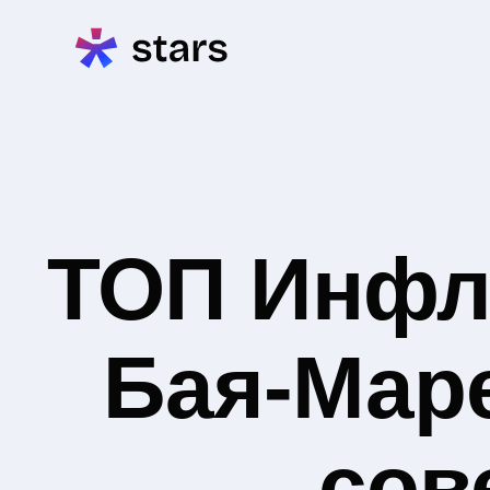
ТОП Инфл
Бая-Маре
сов