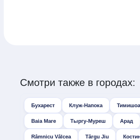
Смотри также в городах:
Бухарест
Клуж-Напока
Тимишоа
Baia Mare
Тыргу-Муреш
Арад
Râmnicu Vâlcea
Târgu Jiu
Кости