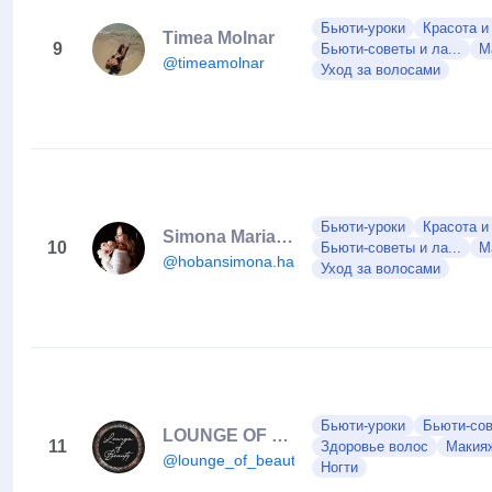
Бьюти-уроки
Красота и
Timea Molnar
9
Бьюти-советы и ла...
М
@timeamolnar
Уход за волосами
Бьюти-уроки
Красота и
Simona Maria Hoban
10
Бьюти-советы и ла...
М
@hobansimona.hairdresser
Уход за волосами
Бьюти-уроки
Бьюти-сов
LOUNGE OF BEAUTY
11
Здоровье волос
Макия
@lounge_of_beauty_
Ногти