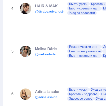
Бьюти-уроки
Красота и
HAIR & MAKEUP by SIMONA
4
Бьюти-советы и ла...
М
@divabeautyandstyle
Уход за волосами
Романтические отн...
Л
Melisa Dârle
5
Секс и сексуальность
@melisadarle
Бьюти-советы и ла...
К
Бьюти-уроки
Уход за к
Adina la salon
6
Красота и здоровье
Бью
@adinalasalon
Здоровье волос
Уход з