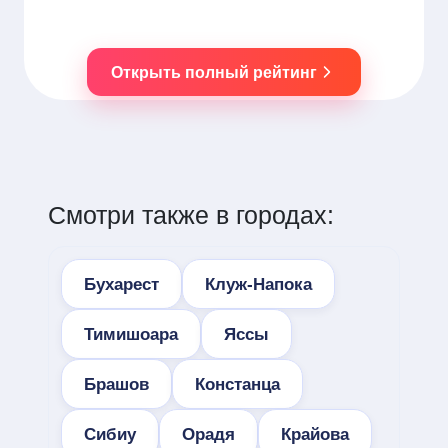
Открыть полный рейтинг
Смотри также в городах:
Бухарест
Клуж-Напока
Тимишоара
Яссы
Брашов
Констанца
Сибиу
Орадя
Крайова