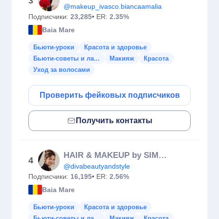
3
@makeup_ivasco.biancaamalia
Подписчики:
23,285
• ER:
2.35%
Baia Mare
Бьюти-уроки
Красота и здоровье
Бьюти-советы и ла...
Макияж
Красота
Уход за волосами
Проверить фейковых подписчиков
Получить контакты
HAIR & MAKEUP by SIMONA
4
@divabeautyandstyle
Подписчики:
16,195
• ER:
2.56%
Baia Mare
Бьюти-уроки
Красота и здоровье
Бьюти-советы и ла...
Макияж
Красота