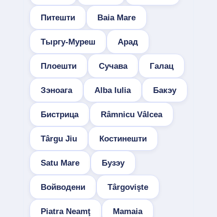
Питешти
Baia Mare
Тыргу-Муреш
Арад
Плоешти
Сучава
Галац
Зэноага
Alba Iulia
Бакэу
Бистрица
Râmnicu Vâlcea
Târgu Jiu
Костинешти
Satu Mare
Бузэу
Войводени
Târgovişte
Piatra Neamţ
Mamaia