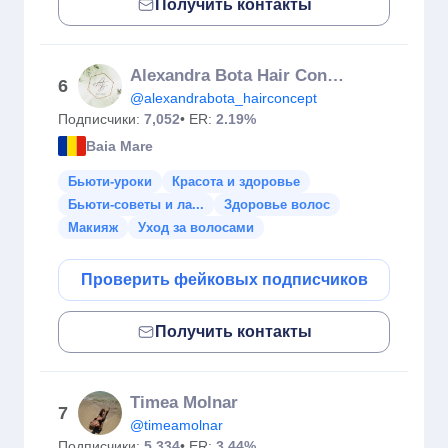
Получить контакты
Alexandra Bota Hair Concept
6
@alexandrabota_hairconcept
Подписчики:
7,052
• ER:
2.19%
Baia Mare
Бьюти-уроки
Красота и здоровье
Бьюти-советы и ла...
Здоровье волос
Макияж
Уход за волосами
Проверить фейковых подписчиков
Получить контакты
Timea Molnar
7
@timeamolnar
Подписчики:
5,334
• ER:
3.44%