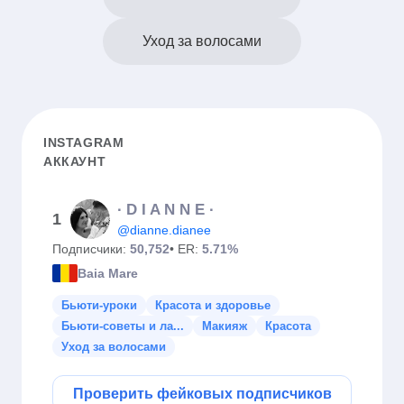
Уход за волосами
INSTAGRAM
АККАУНТ
∙ D I A N N E ∙
1
@dianne.dianee
Подписчики:
50,752
• ER:
5.71%
Baia Mare
Бьюти-уроки
Красота и здоровье
Бьюти-советы и ла...
Макияж
Красота
Уход за волосами
Проверить фейковых подписчиков