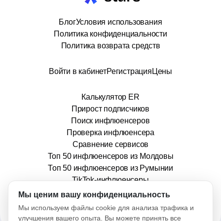
Блог
Условия использования
Политика конфиденциальности
Политика возврата средств
Войти в кабинет
Регистрация
Цены
Калькулятор ER
Прирост подписчиков
Поиск инфлюенсеров
Проверка инфлюенсера
Сравнение сервисов
Топ 50 инфлюенсеров из Молдовы
Топ 50 инфлюенсеров из Румынии
TikTok-инфлюенсеры
info@stars.md
Мы ценим вашу конфиденциальность
Мы используем файлы cookie для анализа трафика и
улучшения вашего опыта. Вы можете принять все