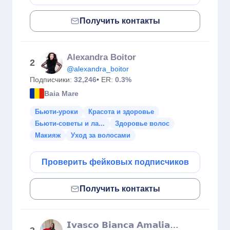
Получить контакты
Alexandra Boitor
2
@alexandra_boitor
Подписчики:
32,246
• ER:
0.3%
Baia Mare
Бьюти-уроки
Красота и здоровье
Бьюти-советы и ла...
Здоровье волос
Макияж
Уход за волосами
Проверить фейковых подписчиков
Получить контакты
𝗜𝘃𝗮𝘀𝗰𝗼 𝗕𝗶𝗮𝗻𝗰𝗮 𝗔𝗺𝗮𝗹𝗶𝗮 𝗠𝗮𝗸𝗲𝘂𝗽 𝗔𝗿𝘁𝗶𝘀𝘁 💄