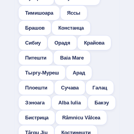
Тимишоара
Яссы
Брашов
Констанца
Сибиу
Орадя
Крайова
Питешти
Baia Mare
Тыргу-Муреш
Арад
Плоешти
Сучава
Галац
Зэноага
Alba Iulia
Бакэу
Бистрица
Râmnicu Vâlcea
Târgu Jiu
Костинешти