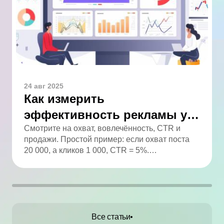
24 авг 2025
Как измерить
эффективность рекламы у
блогера: полный гайд
Смотрите на охват, вовлечённость, CTR и
продажи. Простой пример: если охват поста
20 000, а кликов 1 000, CTR = 5%.
Анализируйте статистику и сравнивайте с
целями.
Все статьи