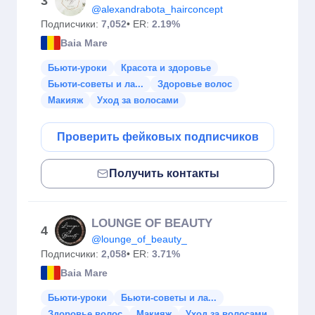
3
@alexandrabota_hairconcept
Подписчики:
7,052
• ER:
2.19%
Baia Mare
Бьюти-уроки
Красота и здоровье
Бьюти-советы и ла...
Здоровье волос
Макияж
Уход за волосами
Проверить фейковых подписчиков
Получить контакты
LOUNGE OF BEAUTY
4
@lounge_of_beauty_
Подписчики:
2,058
• ER:
3.71%
Baia Mare
Бьюти-уроки
Бьюти-советы и ла...
Здоровье волос
Макияж
Уход за волосами