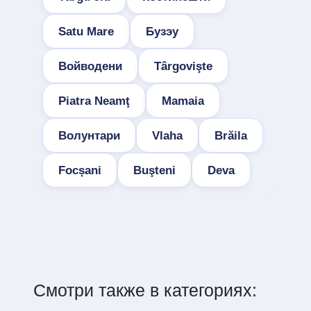
Satu Mare
Бузэу
Войводени
Târgovişte
Piatra Neamţ
Mamaia
Волунтари
Vlaha
Brăila
Focșani
Buşteni
Deva
Смотри также в категориях: