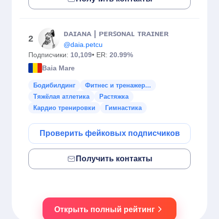
ᴅᴀɪᴀɴᴀ | ᴘᴇʀꜱᴏɴᴀʟ ᴛʀᴀɪɴᴇʀ
2
@daia.petcu
Подписчики:
10,109
• ER:
20.99%
Baia Mare
Бодибилдинг
Фитнес и тренажер...
Тяжёлая атлетика
Растяжка
Кардио тренировки
Гимнастика
Проверить фейковых подписчиков
Получить контакты
Открыть полный рейтинг