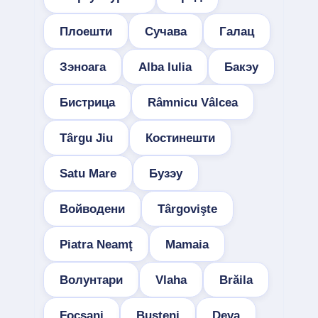
Плоешти
Сучава
Галац
Зэноага
Alba Iulia
Бакэу
Бистрица
Râmnicu Vâlcea
Târgu Jiu
Костинешти
Satu Mare
Бузэу
Войводени
Târgovişte
Piatra Neamţ
Mamaia
Волунтари
Vlaha
Brăila
Focșani
Buşteni
Deva