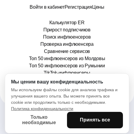
Войти в кабинет
Регистрация
Цены
Калькулятор ER
Прирост подписчиков
Поиск инфлюенсеров
Проверка инфлюенсера
Сравнение сервисов
Топ 50 инфлюенсеров из Молдовы
Топ 50 инфлюенсеров из Румынии
TikTok-инфлюенсеры
info@stars.md
Мы ценим вашу конфиденциальность
Мы используем файлы cookie для анализа трафика и
улучшения вашего опыта. Вы можете принять все
cookie или продолжить только с необходимыми.
Политика конфиденциальности
Только
Принять все
2025© Stars. Все права защищены.
необходимые