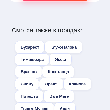
Смотри также в городах:
Бухарест
Клуж-Напока
Тимишоара
Яссы
Брашов
Констанца
Сибиу
Орадя
Крайова
Питешти
Baia Mare
Тыргу-Муреш
Арад