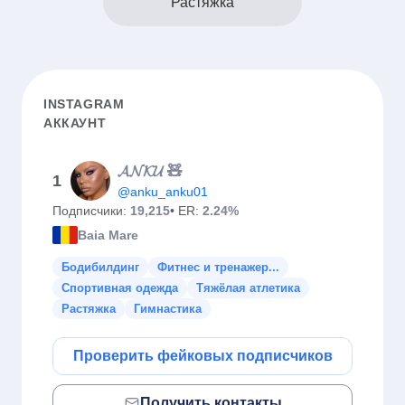
Растяжка
INSTAGRAM
АККАУНТ
𝓐𝓝𝓚𝓤 🧸
1
@anku_anku01
Подписчики:
19,215
• ER:
2.24%
Baia Mare
Бодибилдинг
Фитнес и тренажер...
Спортивная одежда
Тяжёлая атлетика
Растяжка
Гимнастика
Проверить фейковых подписчиков
Получить контакты