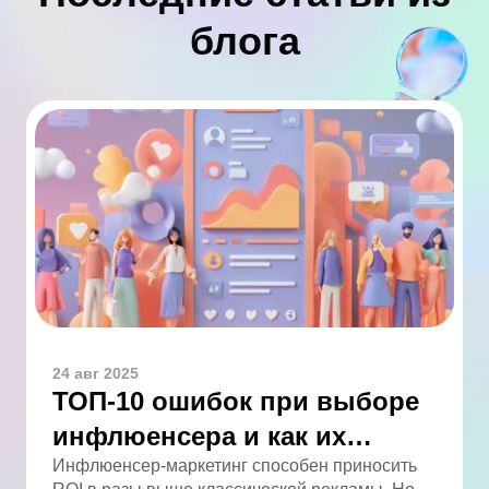
блога
24 авг 2025
ТОП-10 ошибок при выборе
инфлюенсера и как их
избежать
Инфлюенсер-маркетинг способен приносить