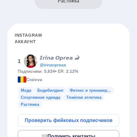
Растяжка
INSTAGRAM
АККАУНТ
𝙄𝙧𝙞𝙣𝙖 𝙊𝙥𝙧𝙚𝙖 🦂
1
@irinaopreaa
Подписчики:
5,634
• ER:
2.12%
Craiova
Мода
Бодибилдинг
Фитнес и тренажер...
Спортивная одежда
Тяжёлая атлетика
Растяжка
Проверить фейковых подписчиков
Получить контакты