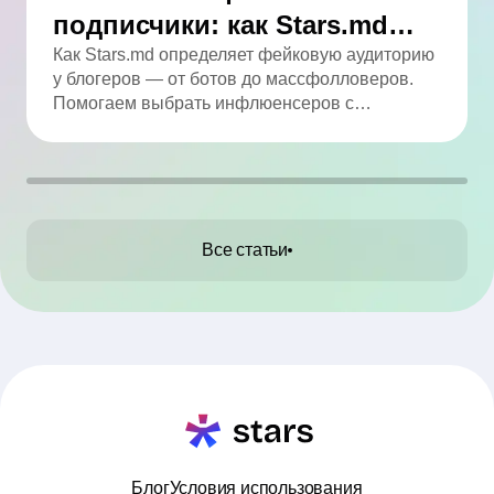
подписчики: как Stars.md
определяет качество
Как Stars.md определяет фейковую аудиторию
у блогеров — от ботов до массфолловеров.
аудитории
Помогаем выбрать инфлюенсеров с
реальным охватом.
Все статьи
Блог
Условия использования