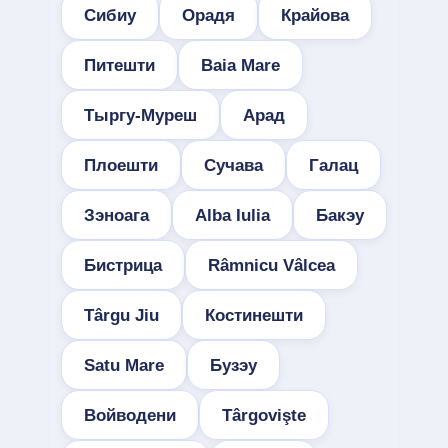
Сибиу
Орадя
Крайова
Питешти
Baia Mare
Тыргу-Муреш
Арад
Плоешти
Сучава
Галац
Зэноага
Alba Iulia
Бакэу
Бистрица
Râmnicu Vâlcea
Târgu Jiu
Костинешти
Satu Mare
Бузэу
Войводени
Târgovişte