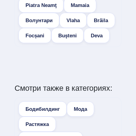
Piatra Neamţ
Mamaia
Волунтари
Vlaha
Brăila
Focșani
Buşteni
Deva
Смотри также в категориях:
Бодибилдинг
Мода
Растяжка