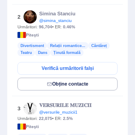
Simina Stanciu
2
@simina_stanciu
Urmăritori:
96,704
• ER:
0.46%
Piteşti
Divertisment
Relații romantice...
Cântăreț
Teatru
Dans
Ținută formală
Verifică urmăritorii falși
Obține contacte
𝐕𝐄𝐑𝐒𝐔𝐑𝐈𝐋𝐄 𝐌𝐔𝐙𝐈𝐂𝐈𝐈
3
@versurile_muzicii1
Urmăritori:
22,075
• ER:
2.5%
Piteşti