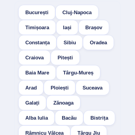
București
Cluj-Napoca
Timișoara
Iași
Brașov
Constanța
Sibiu
Oradea
Craiova
Pitești
Baia Mare
Târgu-Mureș
Arad
Ploiești
Suceava
Galați
Zănoaga
Alba Iulia
Bacău
Bistrița
Râmnicu Vâlcea
Târgu Jiu