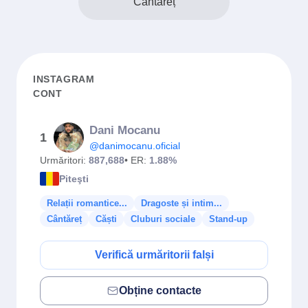
Cântăreț
INSTAGRAM
CONT
Dani Mocanu
1
@danimocanu.oficial
Urmăritori:
887,688
• ER:
1.88%
Piteşti
Relații romantice...
Dragoste și intim...
Cântăreț
Căști
Cluburi sociale
Stand-up
Verifică urmăritorii falși
Obține contacte