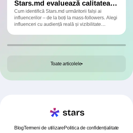
Stars.md evaluează calitatea
audienței
Cum identifică Stars.md urmăritorii falși ai
influencerilor – de la boți la mass-followers. Alegi
influenceri cu audiență reală și vizibilitate
adevărată.
Toate articolele
Blog
Termeni de utilizare
Politica de confidențialitate