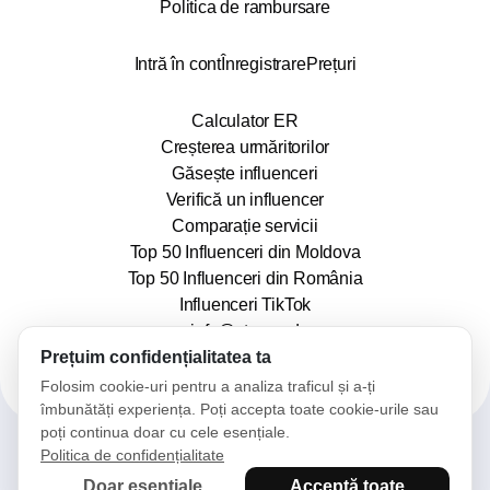
Politica de rambursare
Intră în cont
Înregistrare
Prețuri
Calculator ER
Creșterea urmăritorilor
Găsește influenceri
Verifică un influencer
Comparație servicii
Top 50 Influenceri din Moldova
Top 50 Influenceri din România
Influenceri TikTok
info@stars.md
Prețuim confidențialitatea ta
Folosim cookie-uri pentru a analiza traficul și a-ți
îmbunătăți experiența. Poți accepta toate cookie-urile sau
poți continua doar cu cele esențiale.
Politica de confidențialitate
2025© Stars. Toate drepturile rezervate.
Doar esențiale
Acceptă toate