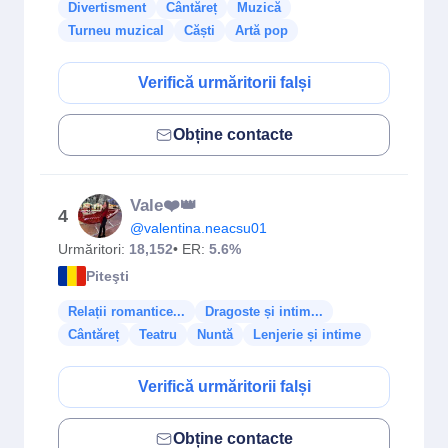
Divertisment
Cântăreț
Muzică
Turneu muzical
Căști
Artă pop
Verifică urmăritorii falși
Obține contacte
Vale❤️👑
4
@valentina.neacsu01
Urmăritori:
18,152
• ER:
5.6%
Piteşti
Relații romantice...
Dragoste și intim...
Cântăreț
Teatru
Nuntă
Lenjerie și intime
Verifică urmăritorii falși
Obține contacte