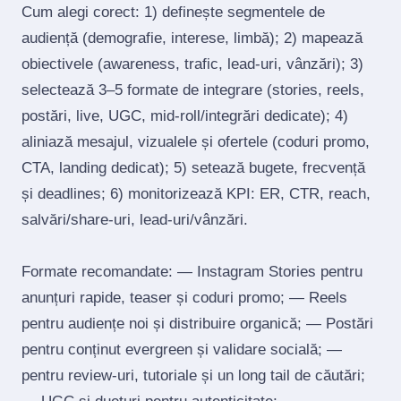
Cum alegi corect: 1) definește segmentele de
audiență (demografie, interese, limbă); 2) mapează
obiectivele (awareness, trafic, lead‑uri, vânzări); 3)
selectează 3–5 formate de integrare (stories, reels,
postări, live, UGC, mid‑roll/integrări dedicate); 4)
aliniază mesajul, vizualele și ofertele (coduri promo,
CTA, landing dedicat); 5) setează bugete, frecvență
și deadlines; 6) monitorizează KPI: ER, CTR, reach,
salvări/share‑uri, lead‑uri/vânzări.
Formate recomandate: — Instagram Stories pentru
anunțuri rapide, teaser și coduri promo; — Reels
pentru audiențe noi și distribuire organică; — Postări
pentru conținut evergreen și validare socială; —
pentru review‑uri, tutoriale și un long tail de căutări;