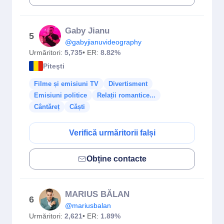
Gaby Jianu
5
@gabyjianuvideography
Urmăritori:
5,735
• ER:
8.82%
Piteşti
Filme și emisiuni TV
Divertisment
Emisiuni politice
Relații romantice...
Cântăreț
Căști
Verifică urmăritorii falși
Obține contacte
MARIUS BĂLAN
6
@mariusbalan
Urmăritori:
2,621
• ER:
1.89%